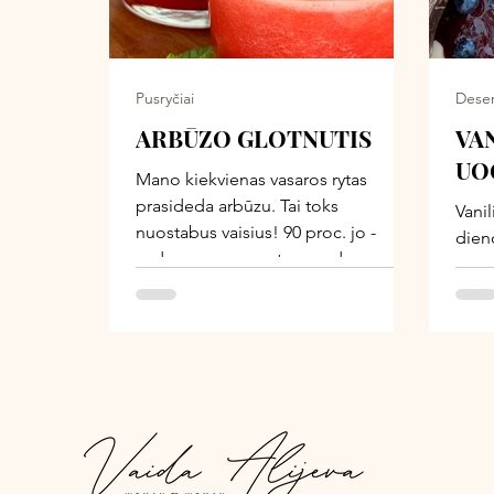
vėlia
ir pa
labia
Pusryčiai
Deser
ARBŪZO GLOTNUTIS
VAN
UO
Mano kiekvienas vasaros rytas
prasideda arbūzu. Tai toks
Vanil
nuostabus vaisius! 90 proc. jo -
dien
sudaro gyvas gamtos vanduo.
kasd
Arbūzas rehidratuoja iki ląstelių
neat
lygmens, padeda kūnui
valg
detoksikuotis, atsisveikinti su
uogų
patogenais ir toksinais,
uogo
užsibuvusiais mūsų sistemoje. Jame
recep
gausu vitamino C, likopemo ir kitų
rece
antioksidantų, kurie apsauga mūsų
narys
kūnus nuo laisvųjų radikalų. Na
pusry