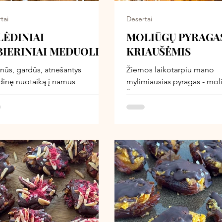
tai
Desertai
LĖDINIAI
MOLIŪGŲ PYRAGA
BIERINIAI MEDUOLIAI
KRIAUŠĖMIS
nūs, gardūs, atnešantys
Žiemos laikotarpiu mano
dinę nuotaiką į namus
mylimiausias pyragas - mol
irksniu! Augalinių Kalėdinių
Švelnus, jaukus, šildantis. Aš
olių kepimas šventiniu
valgyti kasdien, ir jis man
otarpiu tapo viena iš mūsų
neatsibosta :) Tačiau mano
ų tradicijų, kuri leidžia
- atsibosta! Dėka jų burbėj
sti artėjančias šventes.
gimė nauja Moliūgų pyrago
ungiame Kalėdinę muziką, visa
su kriaušėmis! Į tešlą įpyni
 susirenkame virtuvėje ir kartu
sultingų kriaušių gabalėlius 
me meduolius. Šis receptas ne
trupučio juodo šokolado. Ir
 tobulos sudėties meduolius, o
ką? Gavosi nuostabus pyra
kartu praleistą laiką, juoką ir
Drėgnas viduje, lengvai kar
ugsmą būti drauge. Tikiuosi,
su maloniai traškiais šokol