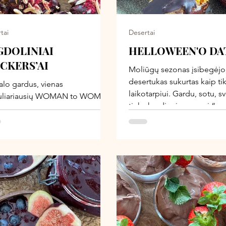
dysite ir pasigaminsite juos
gabaliukais. Tikras žiemos 
 su visa šeima!
kuris ir maistingas, be
tai
Desertai
GDOLINIAI
HELLOW
ICKERS’AI
Moliūgų sezonas įsibegėjo,
desertukas sukurtas kaip ti
alo gardus, vienas
laikotarpiui. Gardu, sotu, sv
uliariausių WOMAN to WOMAN
tinka kasdieniam norui “suv
tų – „Augaliniai snickers’ai“
kažką skanaus” patenkinti, 
ame amplua – su migdolais!
sveikas desertukas į vaikų
asmeniškai ir gardesni, nes
užkandėles, ar neštis pas d
s riešutai, kuriuos naudojame
kai susirinksite rudenėlio ar
inaliame recepte, nėra mano
amiausi. Su migdolais – skonis
a švelnesnis, prabangesnis,
liai karamelinis. Neseniai
u šiuos snickers’us į svečius –
ė buvo iššluota greičiausiai, o