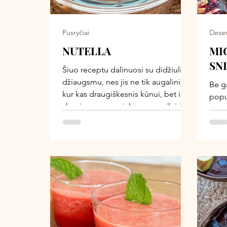
išban
kartu
Pusryčiai
Deser
NUTELLA
MI
SN
Šiuo receptu dalinuosi su didžiuliu
džiaugsmu, nes jis ne tik augalinis ir
Be g
kur kas draugiškesnis kūnui, bet ir
pop
skonio prasme niekuo nenusileidžia
deser
tam parduotuviniam klasikiniam
nauj
variantui. O gal net ir lenkia! Šią
Man 
augalinę Nutellą galite tepti ant
žemė
duonos, onuolių skiltelių, dėti į
orig
košes, ar tiesiog šaukštu kabinti
mėgi
tiesiai iš stiklainio, kai “norisi kažko
tamp
skanaus”.
subti
nešia
lėkšt