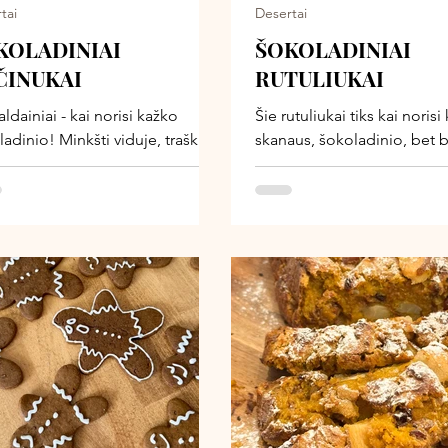
tai
Desertai
KOLADINIAI
ŠOKOLADINIAI
ČINUKAI
RUTULIUKAI
aldainiai - kai norisi kažko
Šie rutuliukai tiks kai norisi
adinio! Minkšti viduje, traškūs
skanaus, šokoladinio, bet 
ėje. O jei dar padekoruosim
perteklinio saldumo ir su g
lizuotomis avietėmis - puikiai
sudėtimi. Natūraliai saldūs i
Valentino dienai. Gardi,
sotūs nuo avižų ir migdolų,
ladinė, kupina meilės ir
suteikia sodraus, gilaus sko
ingų ingredientų gardi dovana
Paprastas, greitai pagami
 Valentinui! Be rafinuoto
užkandis, kurį visada gera t
us, sintetinių priedų, kurių
šaldytuve.
u parduotuviniuose
rtuose, be kepimo, tik keli
dientai ir šiek tiek laiko
tuve. Tad tiks, kurios mėgsta
vėje neužsibūti.