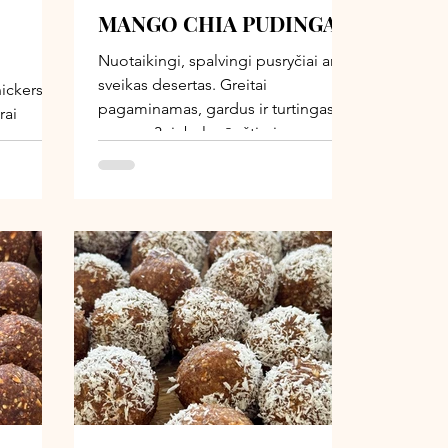
MANGO CHIA PUDINGAS
Nuotaikingi, spalvingi pusryčiai ar
sveikas desertas. Greitai
ickers“
pagaminamas, gardus ir turtingas
rai
omega-3 riebalų rūgštimis,
ėgstamą
skaidulomis, augaliniais baltymais,
kita -
vitaminu C bei antioksidantais.
baltymų,
Kremiškumas, gaivumas, saldumas ir
a vasaros
sultingumas čia susilieja į vieną
ntas
harmoningą derinį, tad gomuriui –
aikai nė
tikras malonumas. Šį pudingą
nemažą
dažniausiai gaminu šiltuoju metų
 tikra,
laiku, kai norisi kažko šventiškesnio,
žiausių
spalvingesnio ir truputį fancy. Tokie
vasarą. Ir
pusryčiai akimirksniu sukuria mažą
mėgautis
šventę net ir