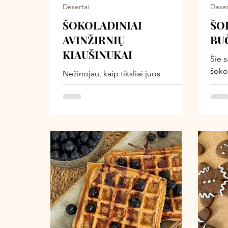
Desertai
Deser
ŠOKOLADINIAI
ŠO
AVINŽIRNIŲ
BU
KIAUŠINUKAI
Šie s
šokol
Nežinojau, kaip tiksliai juos
išor
pavadinti - Velykoms jie virsta mažais
liofi
šokoladiniais kiaušinukais, o
tiks 
kasdienai - tiesiog labai skaniais,
šoko
maistingais energetiniais rutuliukais.
naud
Tai desertas, kuris ne tik gardus, bet
Jūsų
ir turi daugiau maistinės vertės -
cukra
avinžirniai suteikia baltymų ir
gaus
sotumo, o šokoladas ir kakava - tą
dese
tikrą „deserto“ jausmą.
ingre
šaldy
virtu