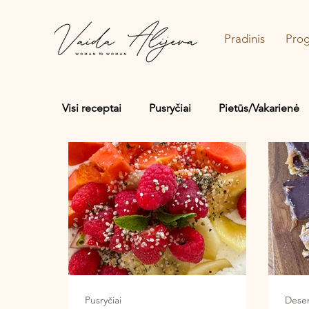
Pradinis
Pro
Visi receptai
Pusryčiai
Pietūs/Vakarienė
Sriubos/Troškiniai
Saldu
Sūru
Pusryčiai
Deser