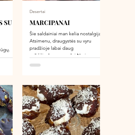
Desertai
S SU
MARCIPANAI
Šie saldainiai man kelia nostalgiją!
Atsimenu, draugystės su vyru
pradžioje labai daug
iūgų.
vaikščiodavome palei Nerį,
 jį galiu
pasiimdavom termosą arbatos ar
kavos, o kai užsimanydavom kažko
 šeimmai
skanaus - jis iš striukės kišenės
imo,
ištraukdavo mažą marcipaninių
 versija
saldainukų dėžutę. Atsimenu, toje
au
dėžutėje būdavo šeši saldainiai,
ir
juos taupydavom, valgydavom iš
 žinot
lėto, nes labai jau brangūs būdavo :)
gas!
Na, o kai šiuos sadainukus
amelinis,
pagaminau, nuo pirmo kąsnio jie
ado
mane nunešė atgal į tuos