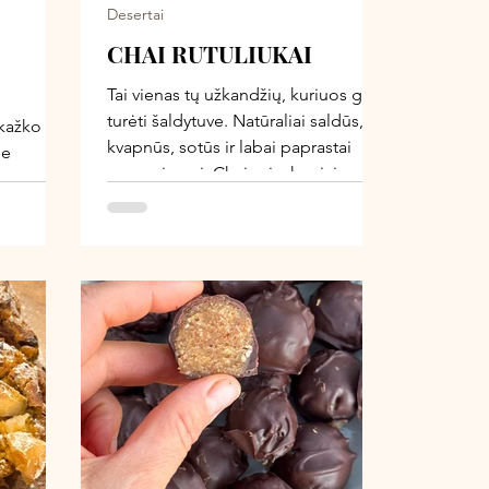
Desertai
CHAI RUTULIUKAI
Tai vienas tų užkandžių, kuriuos gera
turėti šaldytuve. Natūraliai saldūs,
 kažko
kvapnūs, sotūs ir labai paprastai
be
pagaminami. Chai prieskoniai
era
suteikia šilumos ir jaukumo, o
š datulių,
datulės – tobulą karamelinį
 o kakava
saldumą. Puikiai tinka prie puodelio
nio.
arbatos, cikorijų kavos ar kaip
namas
greitas energijos užkandis dienos
urėti
metu.