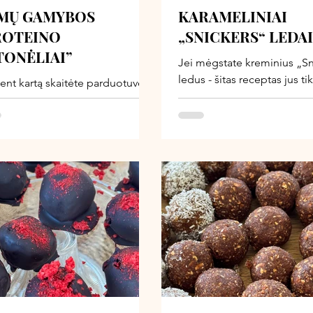
MŲ GAMYBOS
KARAMELINIAI
ROTEINO
„SNICKERS“ LEDAI
TONĖLIAI”
Jei mėgstate kreminius „Sn
ledus - šitas receptas jus tik
bent kartą skaitėte parduotuvėje
nustebins. Jie primena m
uodamų baltyminių batonėlių
desertą, tačiau sudėtis visai 
į, žinote - sudėtis tokia, kad
gausu skaidulų, augalinių 
au jų nepirkti :) O šie namuose
be pridėtinio cukraus. Tikr
nti proteino batonėliai -
bomba! O slaptas ingredie
lyginamai gardesni,
pradžiugins visas mamas - v
tingesni ir pagaminami iš
nepastebės, kad suvalgė 
os sudėties ingredientų.
porciją ankštinių. Esu beveik
kad šie ledai bus vieni gard
ledų, kuriuos gaminsite šią 
svarbiausia - jais galėsite 
be sąžinės graužaties.