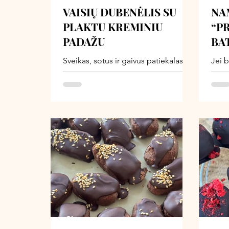
VAISIŲ DUBENĖLIS SU
NA
PLAKTU KREMINIU
“P
PADAŽU
BA
Sveikas, sotus ir gaivus patiekalas,
Jei 
kuris stebina savo paprastumu. Jis
pard
toks universalus, kad puikiai tinka
sudėt
pusryčiams, užkandžiui, lengvai
verči
vakarienei ar net desertui, kai už
gami
lango karšta ir norisi kažko gaivaus,
nepa
lengvo bei greitai paruošiamo.
mais
Švelnus, baltymų turtingas kremas ir
švari
sultingi sezoniniai vaisiai - derinys,
kuris ne tik lepina gomurį, bet ir
aprūpina organizmą vitaminais,
antioksidantais bei skaidulomis.