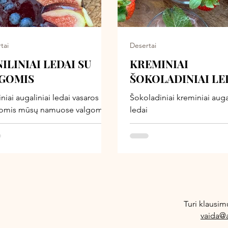
u visi prašė recepto! Išmėginkit
rašykit, kuris variantas jums
u patinka.
tai
Desertai
ILINIAI LEDAI SU
KREMINIAI
GOMIS
ŠOKOLADINIAI LE
iniai augaliniai ledai vasaros
Šokoladiniai kreminiai auga
omis mūsų namuose valgomi
ledai
ien. Mums jie niekada
sibosta! Šiais metais mes juos
ome dar gardžiau - su šaldytų
 uogiene ir šviežiomis
mis. Dalinuosi su jumis
tu - tai tikrai vienas gardžiausių
ptų, kuriam nei vienas šeimos
Turi klausim
 neatsispiria ir mielai valgo jį
vaida@a
čiams, desertui, užkandžiui ar