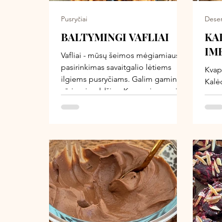
Pusryčiai
Deser
BALTYMINGI VAFLIAI
KA
IM
Vafliai - mūsų šeimos mėgiamiausias
pasirinkimas savaitgalio lėtiems
Kvap
ilgiems pusryčiams. Galim gaminti ir
Kalė
sūrius, ir saldžius. Kas nori poruoja
akim
juos su uogomis, namine uogiene,
medu
jogurtu, o kas nori - sūriai - su
laik
daržovėmis ir humusu. O šis vaflių
mėgam
receptas, ne tik gardus, bet ir dar
pajau
turtingesni maistine verte. Jie tikras
Įsij
išsigelbėjimas, kai norisi sotaus,
šeima
maistingo ir kartu paprasto
kepa
patiekalo. Be kiaušinių, be pieno, su
apie
natūraliu saldumu ir daug augalinių
apie 
baltymų. Puikiai tinka
džia