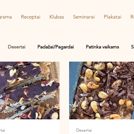
grama
Receptai
Klubas
Seminarai
Plakatai
R
Desertai
Padažai/Pagardai
Patinka vaikams
S
Vaidos MYLIMIAUSI!
tai
Desertai