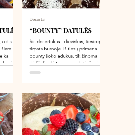
desertas,
pasimatymus, kurie
Desertai
EEN'O DATULĖS
“BOUNTY” DATULĖS
 o šis
Šis desertukas - dieviškas, tiesiog
k šiam
tirpsta burnoje. Iš tiesų primena
eika,
bounty šokoladukus, tik žinoma
algyti
didžiulis skirtumas - sudėtis švari, be
kaip
pridėtinio cukraus, ingredientai
kokybiški, 100 proc. augaliniai, tad
raugus,
su malonumu galima mėgautis
batėlei.
pačioms ir vaišinti mylimuosius.