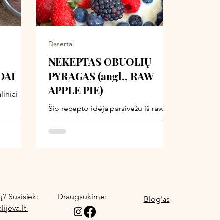
Desertai
NEKEPTAS OBUOLIŲ
DAI
PYRAGAS (angl., RAW
APPLE PIE)
liniai
Šio recepto idėją parsivežu iš raw
plant based šefų rengimo kursų. Tik
ją šiek tiek praturtinau pagal savo
skonį (pridėjau augalinių ledų!) ir
gavosi nuostabus, komfortiškas
patiekalas šiltojo sezono pusryčių,
užkandžių, deserto ar net pietų
(vasaros dienomis juk norisi kažko
ų? Susisiek:
Draugaukime:
Blog'as
labai lengvo ir pietų metu)
lijeva.lt
patiekalas. Išbandykite, neabejoju,