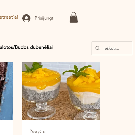
etreat'ai
Prisijungti
alotos/Budos dubenėliai
Pusryčiai