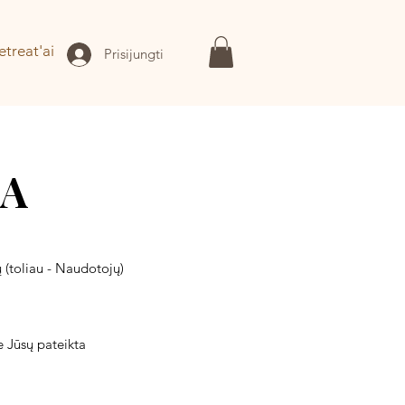
etreat'ai
Prisijungti
KA
ių (toliau - Naudotojų)
 Jūsų pateikta