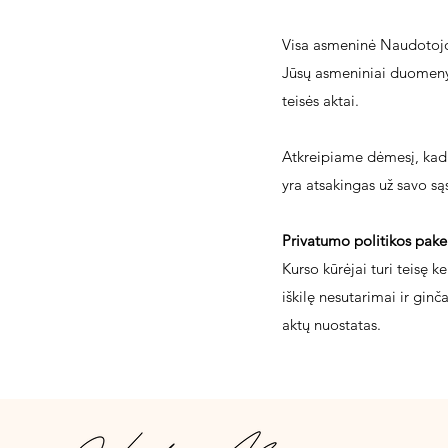
Visa asmeninė Naudotojo i
Jūsų asmeniniai duomenys 
teisės aktai.
Atkreipiame dėmesį, kad 
yra atsakingas už savo są
Privatumo politikos pake
Kurso kūrėjai turi teisę k
iškilę nesutarimai ir gin
aktų nuostatas.