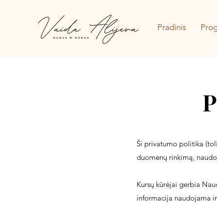
Pradinis
Pro
P
Ši privatumo politika (tol
duomenų rinkimą, naudoj
Kursų kūrėjai gerbia Nau
informacija naudojama ir