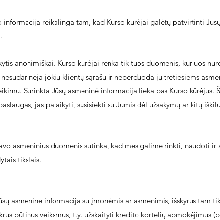
informacija reikalinga tam, kad Kurso kūrėjai galėtų patvirtinti Jūsų
.
ytis anonimiškai. Kurso kūrėjai renka tik tuos duomenis, kuriuos nu
nesudarinėja jokių klientų sąrašų ir neperduoda jų tretiesiems asmen
kimu. Surinkta Jūsų asmeninė informacija lieka pas Kurso kūrėjus. 
aslaugas, jas palaikyti, susisiekti su Jumis dėl užsakymų ar kitų iškil
vo asmeninius duomenis sutinka, kad mes galime rinkti, naudoti ir a
tais tikslais.
Jūsų asmenine informacija su įmonėmis ar asmenimis, išskyrus tam tikr
rus būtinus veiksmus, t.y. užskaityti kredito kortelių apmokėjimus (p