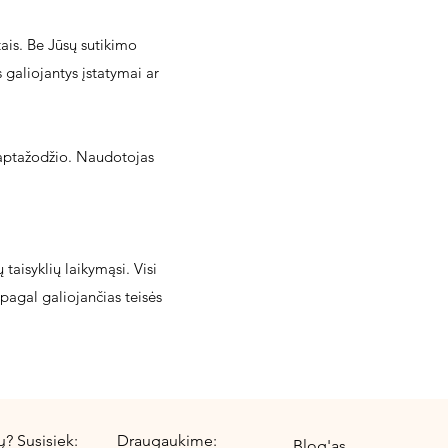
ais. Be Jūsų sutikimo
 galiojantys įstatymai ar
laptažodžio. Naudotojas
 taisyklių laikymąsi. Visi
pagal galiojančias teisės
ų? Susisiek:
Draugaukime:
Blog'as