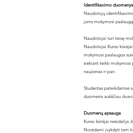
Identifikavimo duomenys
Naudotojų identifikavimo 
jums mokymosi paslaugą
Naudotojai turi teisę mok
Naudotojai.Kurso kūrėjai 
mokymosi paslaugos sutei
siekiant teikti mokymosi p
naujienas ir pan.
Studentas pateikdamas sa
duomenis aukščiau išvardy
Duomenų apsauga
Kurso kūrėjai nesidalija 
Norėdami įvykdyti tam tik