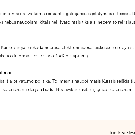
nformacija tvarkoma remiantis galiojančiais įstatymais ir teisės akt
nebus naudojami kitais nei išvardintais tikslais, nebent to reikalaus
Kurso kūrėjai niekada neprašo elektroniniuose laiškuose nurodyti s
skaitos informacijos ir slaptažodžio slaptumą.
itimai
eisti šią privatumo politiką. Tolimesnis naudojimasis Kursais reiškia šių
čai sprendžiami derybu būdu. Nepavykus susitarti, ginčai sprendžiami 
Turi klausim