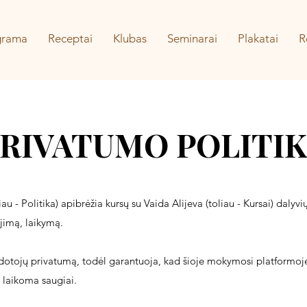
grama
Receptai
Klubas
Seminarai
Plakatai
R
RIVATU
MO POLITI
iau - Politika) apibrėžia kursų su Vaida Alijeva (toliau - Kursai) dalyv
imą, laikymą.
dotojų privatumą, todėl garantuoja, kad šioje mokymosi platformoje
 laikoma saugiai.