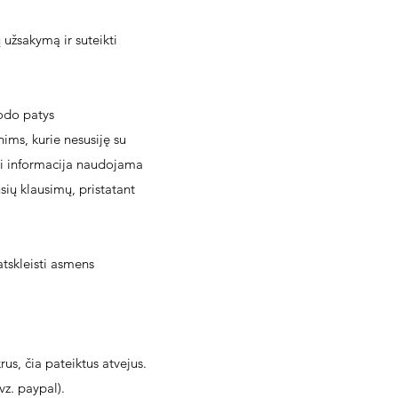
 užsakymą ir suteikti
rodo patys
ims, kurie nesusiję su
Ši informacija naudojama
usių klausimų, pristatant
tskleisti asmens
us, čia pateiktus atvejus.
vz. paypal).