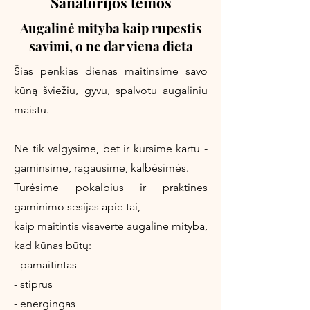
Sanatorijos temos
Augalinė mityba kaip rūpestis
savimi, o ne dar viena dieta
Šias penkias dienas maitinsime savo
kūną šviežiu, gyvu, spalvotu augaliniu
maistu.
Ne tik valgysime, bet ir kursime kartu -
gaminsime, ragausime, kalbėsimės.
Turėsime pokalbius ir praktines
gaminimo sesijas apie tai,
kaip maitintis visaverte augaline mityba,
kad kūnas būtų:
- pamaitintas
- stiprus
- energingas