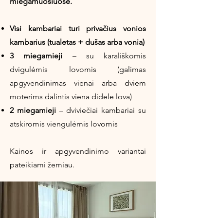
miegamuosiuose.
Visi kambariai turi privačius vonios
kambarius (tualetas + dušas arba vonia)
3 miegamieji
– su karališkomis
dvigulėmis lovomis (galimas
apgyvendinimas vienai arba dviem
moterims dalintis viena didele lova)
2 miegamieji
– dviviečiai kambariai su
atskiromis viengulėmis lovomis
Kainos ir apgyvendinimo variantai
pateikiami žemiau.