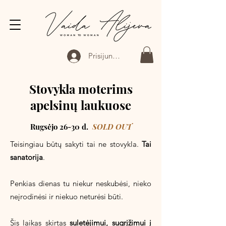
Prisijungti
Stovykla moterims
apelsinų laukuose
Rugsėjo 26-30 d.
SOLD OUT
Teisingiau būtų sakyti tai ne
stovykla
.
Tai
sanatorija
.
Penkias dienas tu niekur neskubėsi, nieko
neįrodinėsi ir niekuo neturėsi būti.
Šis laikas skirtas
suletėjimui, sugrįžimui į