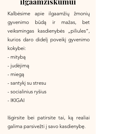
ilgaamžiškumui
Kalbėsime apie ilgaamžių žmonių
gyvenimo būdą ir mažas, bet
veiksmingas kasdienybės „piliules“,
kurios daro didelį poveikį gyvenimo
kokybei:
- mitybą
- judėjimą
- miegą
- santykį su stresu
- socialinius ryšius
- IKIGAI
Išgirsite bei patirsite tai, ką realiai
galima parsivežti į savo kasdienybę.