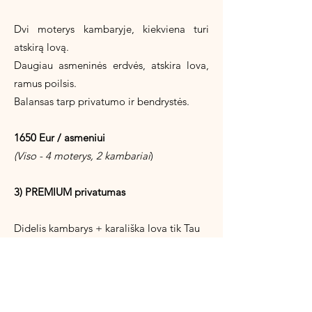
Dvi moterys kambaryje, kiekviena turi
atskirą lovą.
Daugiau asmeninės erdvės, atskira lova,
ramus poilsis.
Balansas tarp privatumo ir bendrystės.
1650 Eur / asmeniui
(Viso - 4 moterys, 2 kambariai
)
3) PREMIUM privatumas
Didelis kambarys + karališka lova tik Tau
Maksimalus privatumas, erdvė sau,
gilesnis poilsis ir visiška ramybė.
Toms, kurios nori šias 5 dienas praleisti
daugiau laiko vienumoje.