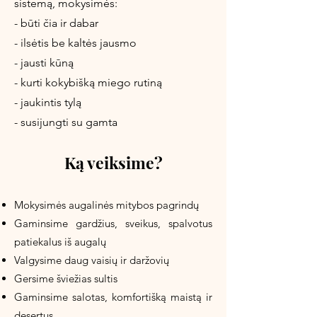
sistemą, mokysimės:
- būti čia ir dabar
- ilsėtis be kaltės jausmo
- jausti kūną
- kurti kokybišką miego rutiną
- jaukintis tylą
- susijungti su gamta
Ką veiksime?
Mokysimės augalinės mitybos pagrindų
Gaminsime gardžius, sveikus, spalvotus
patiekalus iš augalų
Valgysime daug vaisių ir daržovių
Gersime šviežias sultis
Gaminsime salotas, komfortišką maistą ir
desertus