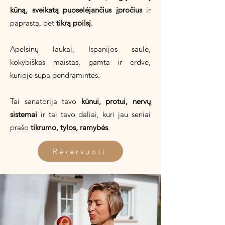
kūną, sveikatą puoselėjančius įpročius
ir
paprastą, bet
tikrą poilsį
.
Apelsinų laukai, Ispanijos saulė,
kokybiškas maistas, gamta ir erdvė,
kurioje supa bendramintės.
Tai sanatorija tavo
kūnui, protui, nervų
sistemai
ir tai tavo daliai, kuri jau seniai
prašo
tikrumo, tylos, ramybės
.
Rezervuoti