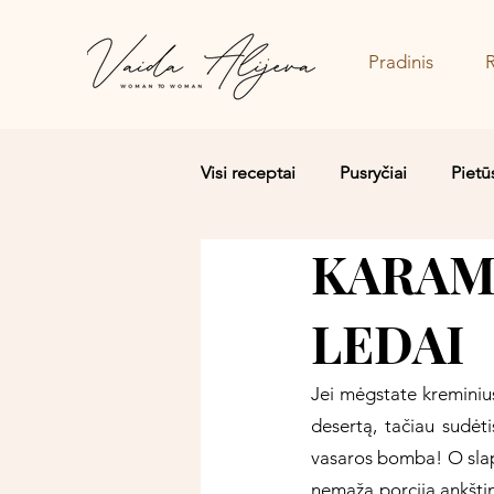
Pradinis
Visi receptai
Pusryčiai
Pietū
KARAME
Salotos/Budos dubenėliai
LEDAI
Jei mėgstate kreminius
desertą, tačiau sudėti
vasaros bomba! O slap
nemažą porciją ankštini