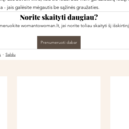
ia - jais galėsite mėgautis be sąžinės graužaties. 
Norite skaityti daugiau?
ruokite womantowoman.lt, jei norite toliau skaityti šį išskirtinį
Prenumeruoti dabar
s
Saldu