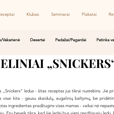
Receptai
Klubas
Seminarai
Plakatai
Re
s/Vakarienė
Desertai
Padažai/Pagardai
Patinka v
LINIAI „SNICKERS
Sriubos/Troškiniai
Saldu
Sūru
Vaidos MYLIMIAUS
 „Snickers“ ledus - šitas receptas jus tikrai nustebins. Jie
s visai kita - gausu skaidulų, augalinių baltymų, be pridėtin
tas ingredientas pradžiugins visas mamas - vaikai nė nepaste
ų. Esu beveik tikra, kad šie ledai bus vieni gardžiausių ledų, 