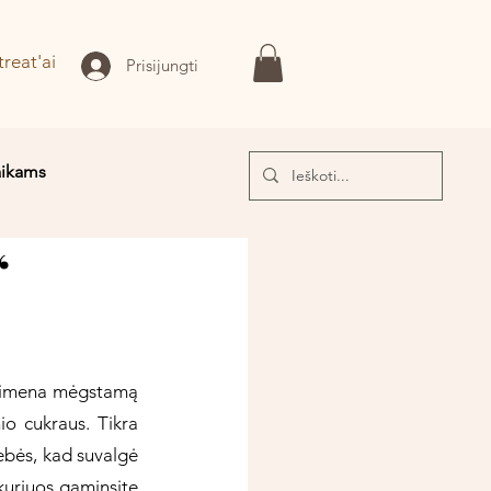
treat'ai
Prisijungti
aikams
“
I!
 primena mėgstamą 
io cukraus. Tikra 
bės, kad suvalgė 
kuriuos gaminsite 