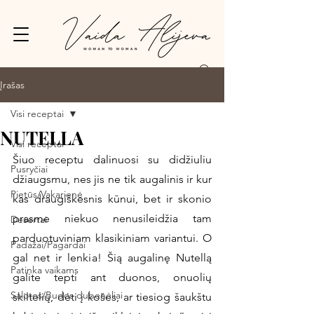
Prisijungti
Įrašas
Visi receptai
NUTELLA
Visi receptai
Šiuo receptu dalinuosi su didžiuliu 
Pusryčiai
džiaugsmu, nes jis ne tik augalinis ir kur 
Pietūs/Vakarienė
kas draugiškesnis kūnui, bet ir skonio 
prasme niekuo nenusileidžia tam 
Desertai
parduotuviniam klasikiniam variantui. O 
Padažai/Pagardai
gal net ir lenkia! Šią augalinę Nutellą 
Patinka vaikams
galite tepti ant duonos, onuolių 
Salotos/Budos dubenėliai
skiltelių, dėti į košes, ar tiesiog šaukštu 