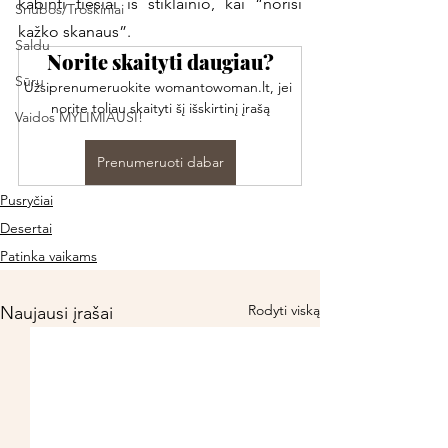
kabinti tiesiai iš stiklainio, kai “norisi 
Sriubos/Troškiniai
kažko skanaus”.
Saldu
Norite skaityti daugiau?
Sūru
Užsiprenumeruokite womantowoman.lt, jei 
norite toliau skaityti šį išskirtinį įrašą
Vaidos MYLIMIAUSI!
Prenumeruoti dabar
Pusryčiai
Desertai
Patinka vaikams
Rodyti viską
Naujausi įrašai