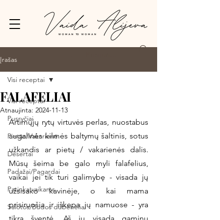
Prisijungti
Įrašas
Visi receptai
FALAFELIAI
Visi receptai
Atnaujinta:
2024-11-13
Pusryčiai
Artimųjų rytų virtuvės perlas, nuostabus 
augalinės kilmės baltymų šaltinis, sotus 
Pietūs/Vakarienė
užkandis ar pietų / vakarienės dalis. 
Desertai
Mūsų šeima be galo myli falafelius, 
Padažai/Pagardai
vaikai jei tik turi galimybę - visada jų 
Patinka vaikams
užsisako kavinėje, o kai mama 
prisiruošia ir iškepa jų namuose - yra 
Salotos/Budos dubenėliai
tikra šventė. Aš jų visada gaminu 