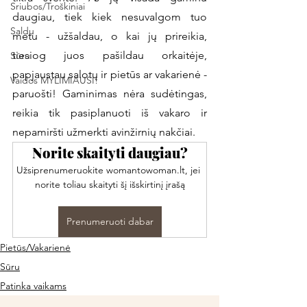
Sriubos/Troškiniai
daugiau, tiek kiek nesuvalgom tuo 
Saldu
metu - užšaldau, o kai jų prireikia, 
tiesiog juos pašildau orkaitėje, 
Sūru
papjaustau salotų ir pietūs ar vakarienė - 
Vaidos MYLIMIAUSI!
paruošti! Gaminimas nėra sudėtingas, 
reikia tik pasiplanuoti iš vakaro ir 
nepamiršti užmerkti avinžirnių nakčiai. 
Norite skaityti daugiau?
Užsiprenumeruokite womantowoman.lt, jei 
norite toliau skaityti šį išskirtinį įrašą
Prenumeruoti dabar
Pietūs/Vakarienė
Sūru
Patinka vaikams