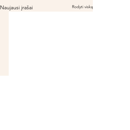
Rodyti viską
Naujausi įrašai
MISO SRIUBA
Turi klausimų? Susisiek: