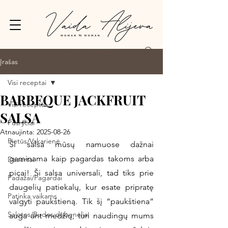
Prisijungti
Įrašas
Visi receptai
BARBEQUE JACKFRUIT
Visi receptai
SALSA
Pusryčiai
Atnaujinta:
2025-08-26
Pietūs/Vakarienė
Ši salsa mūsų namuose dažnai 
gaminama kaip pagardas takoms arba 
Desertai
picai! Ši salsa universali, tad tiks prie 
Padažai/Pagardai
daugelių patiekalų, kur esate pripratę 
Patinka vaikams
valgyti paukštieną. Tik šį “paukštiena” 
Salotos/Budos dubenėliai
auga ant medžių, turi naudingų mums 