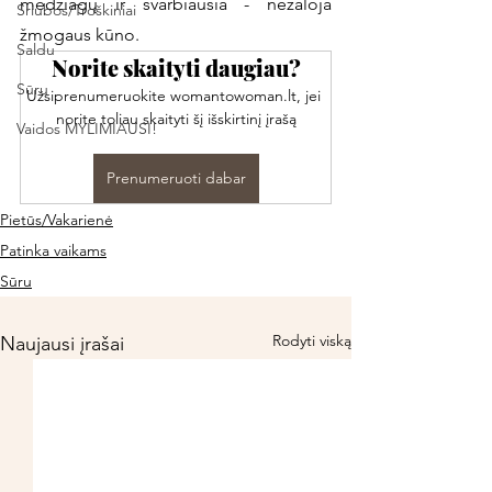
medžiagų ir svarbiausia - nežaloja 
Sriubos/Troškiniai
žmogaus kūno. 
Saldu
Norite skaityti daugiau?
Sūru
Užsiprenumeruokite womantowoman.lt, jei 
norite toliau skaityti šį išskirtinį įrašą
Vaidos MYLIMIAUSI!
Prenumeruoti dabar
Pietūs/Vakarienė
Patinka vaikams
Sūru
Rodyti viską
Naujausi įrašai