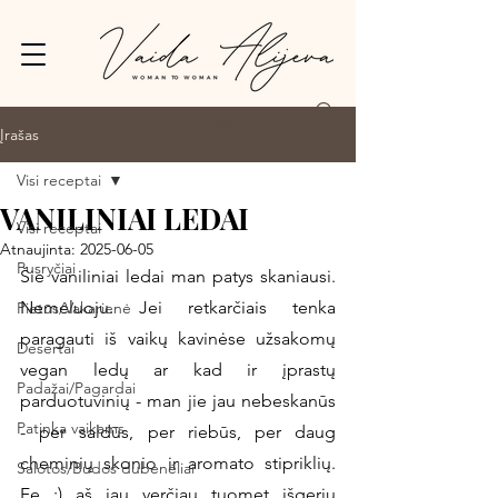
Prisijungti
Įrašas
Visi receptai
VANILINIAI LEDAI
Visi receptai
Atnaujinta:
2025-06-05
Pusryčiai
Šie vaniliniai ledai man patys skaniausi. 
Nemeluoju. Jei retkarčiais tenka 
Pietūs/Vakarienė
paragauti iš vaikų kavinėse užsakomų 
Desertai
vegan ledų ar kad ir įprastų 
Padažai/Pagardai
parduotuvinių - man jie jau nebeskanūs 
Patinka vaikams
- per saldūs, per riebūs, per daug 
cheminių skonio ir aromato stipriklių. 
Salotos/Budos dubenėliai
Fe :) aš jau verčiau tuomet išgeriu 