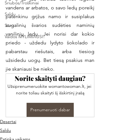
Sriubos/Troškiniai
vandens ar arbatos, o savo ledų poreikį 
Saldu
patenkinu grįžus namo ir susiplakus 
augalinių švarios sudėties naminių 
Sūru
vanilinių ledų. Jei norisi dar kokio 
Vaidos MYLIMIAUSI!
priedo - uždedu lydyto šokolado ir 
pabarstau riešutais, arba tiesiog 
užsidedu uogų. Bet tiesą psakius man 
jie skaniausi be nieko. 
Norite skaityti daugiau?
Užsiprenumeruokite womantowoman.lt, jei 
norite toliau skaityti šį išskirtinį įrašą
Prenumeruoti dabar
Desertai
Saldu
Patinka vaikams