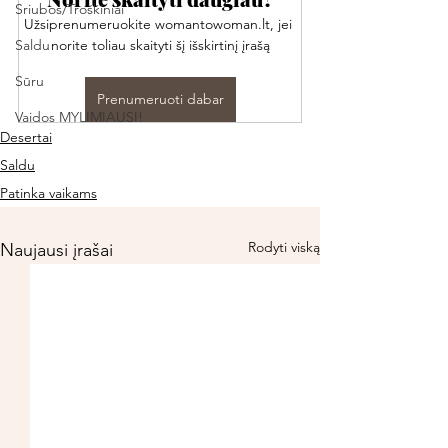
Sriubos/Troškiniai
Užsiprenumeruokite womantowoman.lt, jei 
Saldu
norite toliau skaityti šį išskirtinį įrašą
Sūru
Prenumeruoti dabar
Vaidos MYLIMIAUSI!
Desertai
Saldu
Patinka vaikams
Rodyti viską
Naujausi įrašai