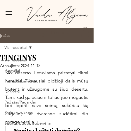
Prisijungti
Įrašas
Visi receptai
TINGINYS
Visi receptai
Atnaujinta:
2024-11-13
Pusryčiai
Šio deserto lietuviams pristatyti tikrai 
nereikia. Tikriausiai didžioji dalis mūsų 
Pietūs/Vakarienė
būtent ir užaugome su šiuo desertu. 
Desertai
Tam, kad galėčiau ir toliau juo mėgautis 
Padažai/Pagardai
bei lepinti savo šeimą, sukūriau šią 
Patinka vaikams
augalinę su švaresne sudėtimi šio 
pyrago versiją. 
Salotos/Budos dubenėliai
Norite skaityti daugiau?