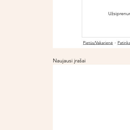
Užsiprenume
Pietūs/Vakarienė
Patink
Naujausi įrašai