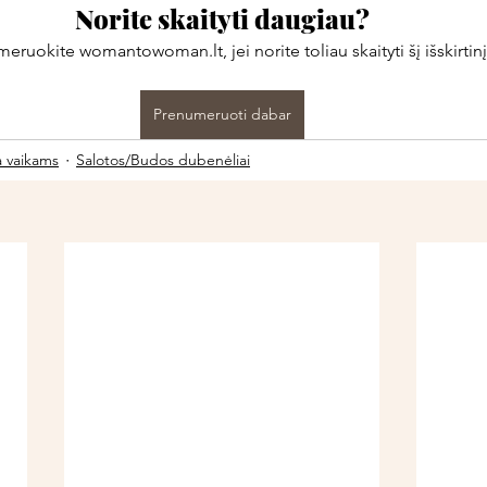
Norite skaityti daugiau?
ruokite womantowoman.lt, jei norite toliau skaityti šį išskirtinį
Prenumeruoti dabar
a vaikams
Salotos/Budos dubenėliai