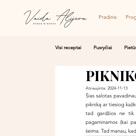
Pradinis
Pro
Visi receptai
Pusryčiai
Pietū
PIKNI
Salotos/Budos dubenėliai
Atnaujinta:
2024-11-13
Šias salotas pavadinau
pikniką ar tiesiog kaž
tad gardžios ne tik 
pagaminamos (kai pas
šeima. Tad manau, kad 