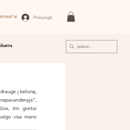
etreat'ai
Prisijungti
aikams
I!
drauge į kelionę, 
 “nepavandenyja”, 
s, itin greitai 
valgo visa mano 