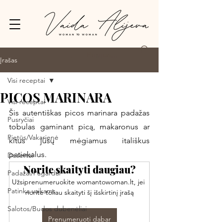
Prisijungti
Įrašas
Visi receptai
PICOS MARINARA
Visi receptai
Šis autentiškas picos marinara padažas 
Pusryčiai
tobulas gaminant picą, makaronus ar 
Pietūs/Vakarienė
kitus jūsų mėgiamus itališkus 
patiekalus. 
Desertai
Norite skaityti daugiau?
Padažai/Pagardai
Užsiprenumeruokite womantowoman.lt, jei 
Patinka vaikams
norite toliau skaityti šį išskirtinį įrašą
Salotos/Budos dubenėliai
Prenumeruoti dabar