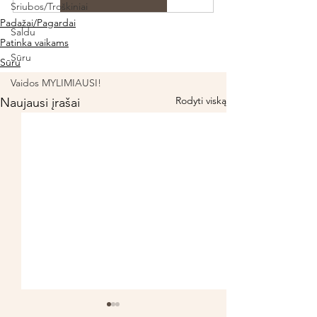
Sriubos/Troškiniai
Padažai/Pagardai
Saldu
Patinka vaikams
Sūru
Sūru
Vaidos MYLIMIAUSI!
Rodyti viską
Naujausi įrašai