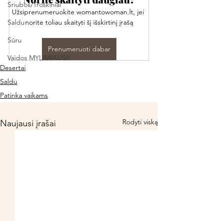
Sriubos/Troškiniai
Užsiprenumeruokite womantowoman.lt, jei 
Saldu
norite toliau skaityti šį išskirtinį įrašą
Sūru
Prenumeruoti dabar
Vaidos MYLIMIAUSI!
Desertai
Saldu
Patinka vaikams
Rodyti viską
Naujausi įrašai