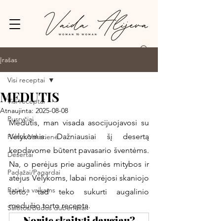
Prisijungti
Įrašas
Visi receptai
MEDUTIS
Visi receptai
Atnaujinta:
2025-08-08
Pusryčiai
Medutis, man visada asocijuojavosi su 
Vėlykomis. Dažniausiai šį desertą 
Pietūs/Vakarienė
kepdavome būtent pavasario šventėms. 
Desertai
Na, o perėjus prie augalinės mitybos ir 
Padažai/Pagardai
atėjus Vėlykoms, labai norėjosi skaniojo 
Patinka vaikams
torto, tad teko sukurti augalinio 
medučio torto receptą. 
Salotos/Budos dubenėliai
Norite skaityti daugiau?