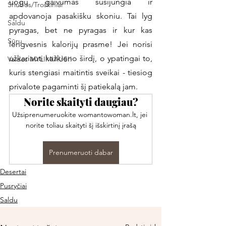
uogų gaivumas susijungia ir 
Sriubos/Troškiniai
apdovanoja pasakišku skoniu. Tai lyg 
Saldu
pyragas, bet ne pyragas ir kur kas 
Sūru
lengvesnis kalorijų prasme! Jei norisi 
užkariauti kažkieno širdį, o ypatingai to, 
Vaidos MYLIMIAUSI!
kuris stengiasi maitintis sveikai - tiesiog 
privalote pagaminti šį patiekalą jam. 
Norite skaityti daugiau?
Užsiprenumeruokite womantowoman.lt, jei 
norite toliau skaityti šį išskirtinį įrašą
Prenumeruoti dabar
Desertai
Pusryčiai
Saldu