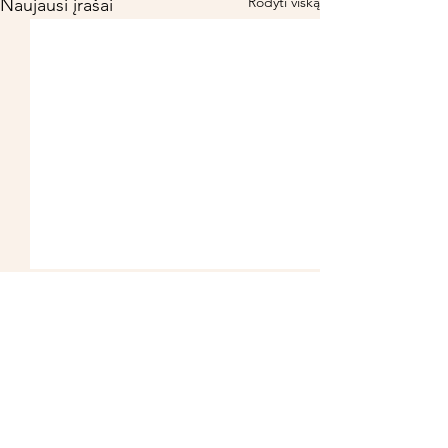
Rodyti viską
Naujausi įrašai
MISO SRIUBA
Turi klausimų? Susisiek:
vaida@alijeva.lt