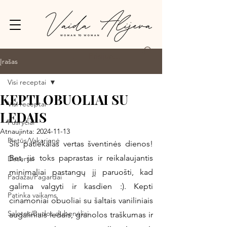
Prisijungti
Įrašas
Visi receptai
KEPTI OBUOLIAI SU
Visi receptai
LEDAIS
Pusryčiai
Atnaujinta:
2024-11-13
Pietūs/Vakarienė
Šis patiekalas vertas šventinės dienos! 
Bet, jis toks paprastas ir reikalaujantis 
Desertai
minimaliai pastangų jį paruošti, kad 
Padažai/Pagardai
galima valgyti ir kasdien :). Kepti 
Patinka vaikams
cinamoniai obuoliai su šaltais vaniliniais 
Salotos/Budos dubenėliai
augaliniais ledais, granolos traškumas ir 