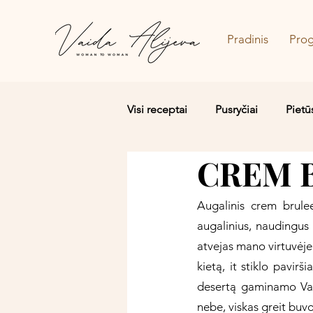
Pradinis
Pro
Visi receptai
Pusryčiai
Pietū
CREM 
Salotos/Budos dubenėliai
Augalinis crem brule
augalinius, naudingus 
atvejas mano virtuvėje 
kietą, it stiklo pavir
desertą gaminamo Valen
nebe, viskas greit buv