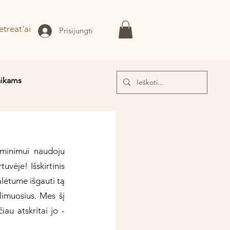
etreat'ai
Prisijungti
aikams
I!
minimui naudoju 
vėje! Išskirtinis 
lėtume išgauti tą 
limuosius. Mes šį 
u atskritai jo - 