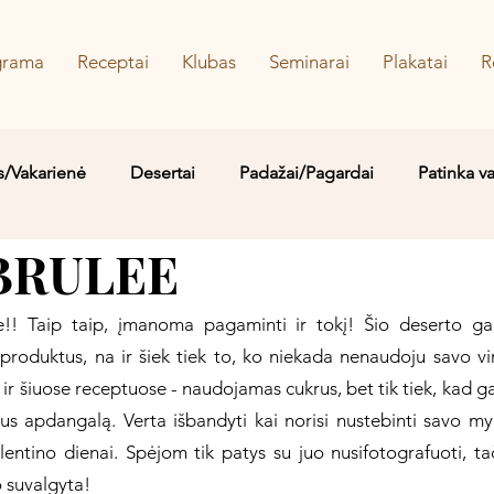
grama
Receptai
Klubas
Seminarai
Plakatai
R
s/Vakarienė
Desertai
Padažai/Pagardai
Patinka v
BRULEE
Sriubos/Troškiniai
Saldu
Sūru
Vaidos MYLIMIAUS
e!! Taip taip, įmanoma pagaminti ir tokį! Šio deserto ga
produktus, na ir šiek tiek to, ko niekada nenaudoju savo virtu
ir šiuose receptuose - naudojamas cukrus, bet tik tiek, kad ga
šiaus apdangalą. Verta išbandyti kai norisi nustebinti savo my
tino dienai. Spėjom tik patys su juo nusifotografuoti, tačia
o suvalgyta!