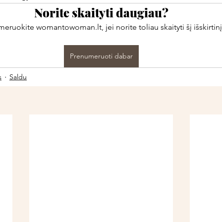
Norite skaityti daugiau?
ruokite womantowoman.lt, jei norite toliau skaityti šį išskirtinį
Prenumeruoti dabar
s
Saldu