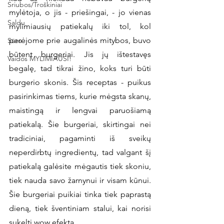
Sriubos/Troškiniai
mylėtoja, o jis - priešingai, - jo vienas 
Saldu
mylimiausių patiekalų iki tol, kol 
perėjome prie augalinės mitybos, buvo 
Sūru
būtent burgeriai. Jis jų ištestavęs 
Vaidos MYLIMIAUSI!
begalę, tad tikrai žino, koks turi būti 
burgerio skonis. Šis receptas - puikus 
pasirinkimas tiems, kurie mėgsta skanų, 
maistingą ir lengvai paruošiamą 
patiekalą. Šie burgeriai, skirtingai nei 
tradiciniai, pagaminti iš sveikų 
neperdirbtų ingredientų, tad valgant šį 
patiekalą galėsite mėgautis tiek skoniu, 
tiek nauda savo žarnynui ir visam kūnui. 
Šie burgeriai puikiai tinka tiek paprastą 
dieną, tiek šventiniam stalui, kai norisi 
sukelti wow efektą. 