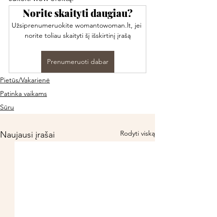
Norite skaityti daugiau?
Užsiprenumeruokite womantowoman.lt, jei 
norite toliau skaityti šį išskirtinį įrašą
Prenumeruoti dabar
Pietūs/Vakarienė
Patinka vaikams
Sūru
Rodyti viską
Naujausi įrašai