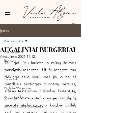
Prisijungti
Įrašas
Visi receptai
AUGALINIAI BURGERIAI
Visi receptai
Atnaujinta:
2024-11-12
Pusryčiai
Tai ilgai jūsų lauktas, o mūsų šeimos 
bandytas receptas! Už šį receptą esu 
Pietūs/Vakarienė
dėkinga savo vyrui, nes jis, o ne aš 
Desertai
bandžiau skirtingas burgerių versijas, 
Padažai/Pagardai
atlikau testavimus ir išrinkau būtent tą, 
Patinka vaikams
kuris labiausiai atitinka burgerio titulą. Šį 
receptą atidaviau vyro kūrybai todėl, 
Salotos/Budos dubenėliai
kad aš niekada nebuvau burgerių 