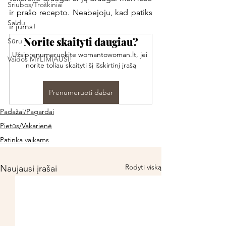
Sriubos/Troškiniai
ir prašo recepto. Neabejoju, kad patiks 
Saldu
ir jums!
Norite skaityti daugiau?
Sūru
Užsiprenumeruokite womantowoman.lt, jei 
Vaidos MYLIMIAUSI!
norite toliau skaityti šį išskirtinį įrašą
Prenumeruoti dabar
Padažai/Pagardai
Pietūs/Vakarienė
Patinka vaikams
Rodyti viską
Naujausi įrašai