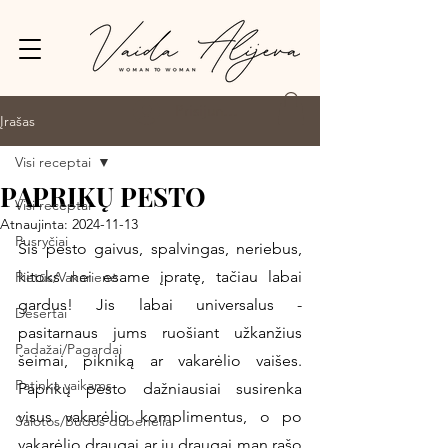
Prisijungti
Įrašas
Visi receptai
PAPRIKŲ PESTO
Visi receptai
Atnaujinta:
2024-11-13
Pusryčiai
Šis pesto gaivus, spalvingas, neriebus, 
kitoks nei esame įpratę, tačiau labai 
Pietūs/Vakarienė
gardus! Jis labai universalus - 
Desertai
pasitarnaus jums ruošiant užkanžius 
Padažai/Pagardai
šeimai, pikniką ar vakarėlio vaišes. 
Patinka vaikams
Paprikų pesto dažniausiai susirenka 
visus vakarėlio komplimentus, o po 
Salotos/Budos dubenėliai
vakarėlio draugai ar jų draugai man rašo 