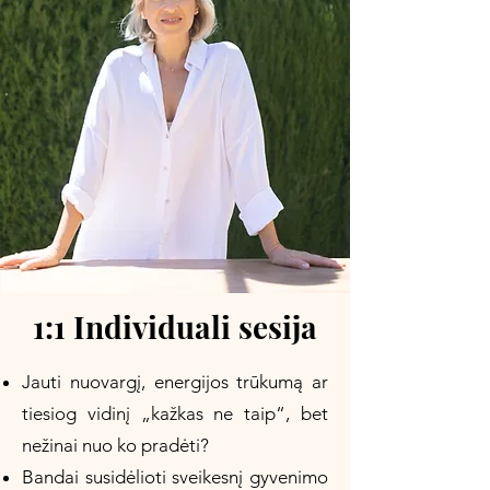
1:1 Individuali sesija
Jauti nuovargį, energijos trūkumą ar
tiesiog vidinį „kažkas ne taip“, bet
nežinai nuo ko pradėti?​
Bandai susidėlioti sveikesnį gyvenimo