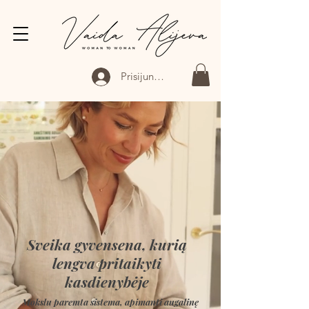
Prisijungti
Sveika gyvensena, kurią
lengva pritaikyti
kasdienybėje
Mokslu paremta sistema, apimanti augalinę