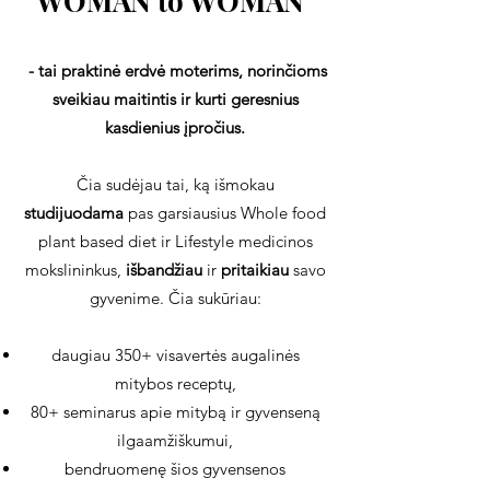
WOMAN to WOMAN
-
tai praktinė erdvė moterims, norinčioms
sveikiau maitintis ir kurti geresnius
kasdienius įpročius.
Čia sudėjau tai, ką išmokau
studijuodama
pas garsiausius Whole food
plant based diet ir Lifestyle medicinos
mokslininkus,
išbandžiau
ir
pritaikiau
savo
gyvenime. Čia sukūriau:
daugiau 350+ visavertės augalinės
mitybos receptų,
80+ seminarus apie mitybą ir gyvenseną
ilgaamžiškumui,
bendruomenę šios gyvensenos