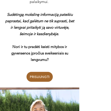
palaikymui. ​
Sudėtingą mokslinę informaciją pateikiu
paprastai, kad galėtum ne tik suprasti, bet
ir lengvai pritaikyti ją savo virtuvėje,
šeimoje ir kasdienybėje.
Nori ir tu pradėti keisti mitybos ir
gyvensenos įpročius sveikesniais su
lengvumu?
PRISIJUNGTI