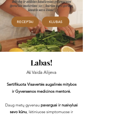
mitybą ir aiškius kasdienius gyvensenos
įpročius moterims 30+, kurios nori geriau
jaustis savo kūne!
RECEPTAI
KLUBAS
Labas!
Aš Vaida Alijeva
Sertifikuota Visavertės augalinės mitybos
ir Gyvensenos medicinos mentorė.
Daug metų gyvenau
pavargusi ir nusivylusi
savo kūnu
, lėtiniuose simptomuose ir