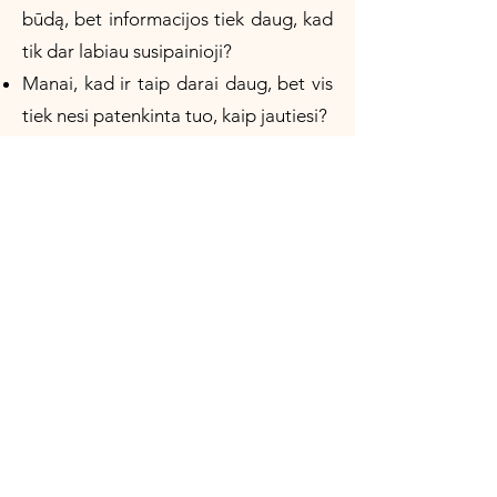
būdą, bet informacijos tiek daug, kad
tik dar labiau susipainioji?​
Manai, kad ir taip darai daug, bet vis
tiek nesi patenkinta tuo, kaip jautiesi?
Tuomet ši 1:1 individuali sesija
skirta Tau!
Šios sesijos metu kartu:
įvertinsime Tavo dabartinę mitybą ir
kasdienius įpročius,
išsigryninsime, kas gali turėti įtakos
tavo savijautai,
susidėliojame aiškią kryptį, kas tau
realiai tiktų šiuo metu.