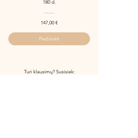
180 d.
147,00 €
Peržiūrėti
Turi klausimų? Susisiek:
vaida@alijeva.lt
Draugaukime:
Blog'as