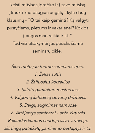
keisti mitybos įpročius ir į savo mitybą
įtraukti kuo daugiau augalų - kyla daug
klausimų - "O tai kaip gaminti? Ką valgyti
pusryčiams, pietums ir vakarienei? Kokios
įrangos man reikia ir t.t."
Tad visi atsakymai jus pasieks šiame
seminarų cikle. ​
Šiuo metu jau turime seminarus apie:
Žalias sultis
Žaliuosius kokteilius
​Salotų gaminimo masterclass
Valgomų kalėdinių dovanų dirbtuvės
Daigų auginimas namuose
Artėjantys seminarai - apie Virtuvės
Rakandus kuriuos naudoju savo virtuvėje,
skirtingų patiekalų gaminimo paslaptys ir t.t.