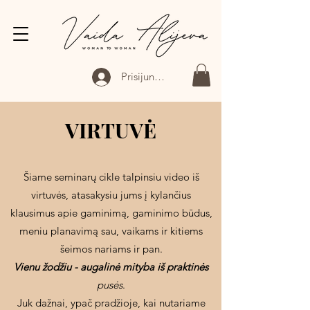
Prisijungti
VIRTUVĖ
​Šiame seminarų cikle talpinsiu video iš
virtuvės, atasakysiu jums į kylančius
klausimus apie gaminimą, gaminimo būdus,
meniu planavimą sau, vaikams ir kitiems
šeimos nariams ir pan.
Vienu žodžiu - augalinė mityba iš praktinės
p
usės
.
Juk dažnai, ypač pradžioje, kai nutariame