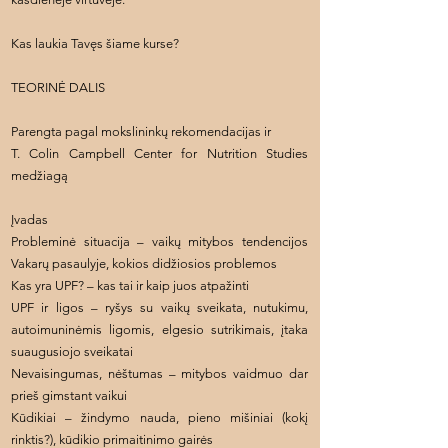
Kas laukia Tavęs šiame kurse?
TEORINĖ DALIS
Parengta pagal mokslininkų rekomendacijas ir
T. Colin Campbell Center for Nutrition Studies
medžiagą
Įvadas
Probleminė situacija – vaikų mitybos tendencijos
Vakarų pasaulyje, kokios didžiosios problemos
Kas yra UPF? – kas tai ir kaip juos atpažinti
UPF ir ligos – ryšys su vaikų sveikata, nutukimu,
autoimuninėmis ligomis, elgesio sutrikimais, įtaka
suaugusiojo sveikatai
Nevaisingumas, nėštumas – mitybos vaidmuo dar
prieš gimstant vaikui
Kūdikiai – žindymo nauda, pieno mišiniai (kokį
rinktis?), kūdikio primaitinimo gairės