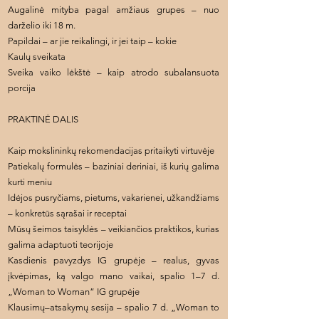
Augalinė mityba pagal amžiaus grupes – nuo
darželio iki 18 m.
Papildai – ar jie reikalingi, ir jei taip – kokie
Kaulų sveikata
Sveika vaiko lėkštė – kaip atrodo subalansuota
porcija
PRAKTINĖ DALIS
Kaip mokslininkų rekomendacijas pritaikyti virtuvėje
Patiekalų formulės – baziniai deriniai, iš kurių galima
kurti meniu
Idėjos pusryčiams, pietums, vakarienei, užkandžiams
– konkretūs sąrašai ir receptai
Mūsų šeimos taisyklės – veikiančios praktikos, kurias
galima adaptuoti teorijoje
Kasdienis pavyzdys IG grupėje – realus, gyvas
įkvėpimas, ką valgo mano vaikai, spalio 1–7 d.
„Woman to Woman“ IG grupėje
Klausimų–atsakymų sesija – spalio 7 d. „Woman to