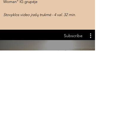
Woman“ IG grupėje
Stovyklos video įrašų trukmė - 4 val. 32 min.
Subscribe
Vaikų mityba: Kaip užauginti
ilgaamžį?
Subscribe
$
Papildanti medžiaga