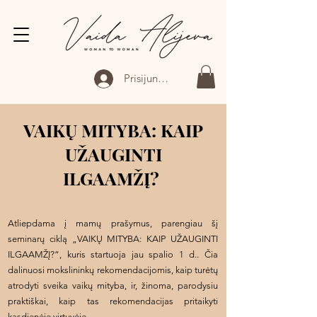
Prisijungti
VAIKŲ MITYBA: KAIP
UŽAUGINTI
ILGAAMŽĮ?
Atliepdama į mamų prašymus, parengiau šį
seminarų ciklą „VAIKŲ MITYBA: KAIP UŽAUGINTI
ILGAAMŽĮ?“, kuris startuoja jau spalio 1 d.. Čia
dalinuosi mokslininkų rekomendacijomis, kaip turėtų
atrodyti sveika vaikų mityba, ir, žinoma, parodysiu
praktiškai, kaip tas rekomendacijas pritaikyti
kasdienėje virtuvėje.