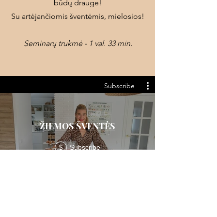
būdų drauge!
Su artėjančiomis šventėmis, mielosios!​
Seminarų trukmė - 1 val. 33 min.
Subscribe
ŽIEMOS ŠVENTĖS
Subscribe
$
Seminarą papildanti medžiaga