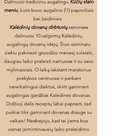
Dalinuosi tradiciniu augalingu
Kūčių stalo
meniu
, kuris buvo augalinis (!!) papročiais
bei žaidimais.
Kalėdinių dovanų dirbtuvių
seminare
dalinuosi 10 valgomų Kalėdinių,
augalingų dovanų idėjų. Šiuo seminaru
siekiu pakviesti gruodžio mėnesį suletėti,
daugiau laiko praleisti namuose ir su savo
mylimaisiais. O laiką lakstant maratonus
prekybos centruose ir perkant
nereikalingus daiktus, skirti gaminant
augalingas gardžias Kalėdines dovanas.
Didžioji dalis receptų labai paprasti, tad
puikiai tiks gaminant dovanas drauge su
vaikais! Neabejoju, kad tai jiems bus
vienas įsimintiniausių laiko praleidimo