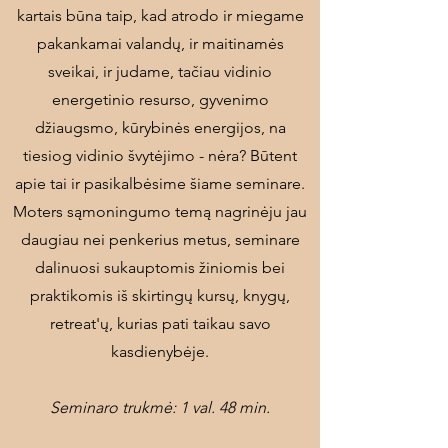
kartais būna taip, kad atrodo ir miegame
pakankamai valandų, ir maitinamės
sveikai, ir judame, tačiau vidinio
energetinio resurso, gyvenimo
džiaugsmo, kūrybinės energijos, na
tiesiog vidinio švytėjimo - nėra? Būtent
apie tai ir pasikalbėsime šiame seminare.
Moters sąmoningumo temą nagrinėju jau
daugiau nei penkerius metus, seminare
dalinuosi sukauptomis žiniomis bei
praktikomis iš skirtingų kursų, knygų,
retreat'ų, kurias pati taikau savo
kasdienybėje.
Seminaro trukmė: 1 val. 48 min.