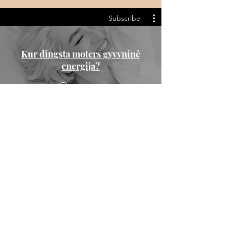
Subscribe
Kur dingsta moters gyvyninė
energija?
Subscribe
$
Turi klausimų? Susisiek:
vaida@alijeva.lt
Draugaukime:
Blog'as