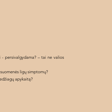
i - persivalgydama? – tai ne valios
ų visuomenės ligų simptomų?
medžiagų apykaitą?