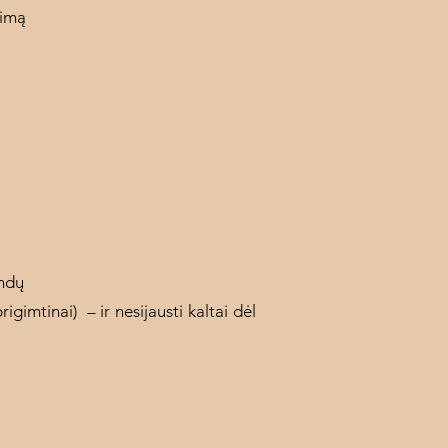
dimą
indų
gimtinai) – ir nesijausti kaltai dėl