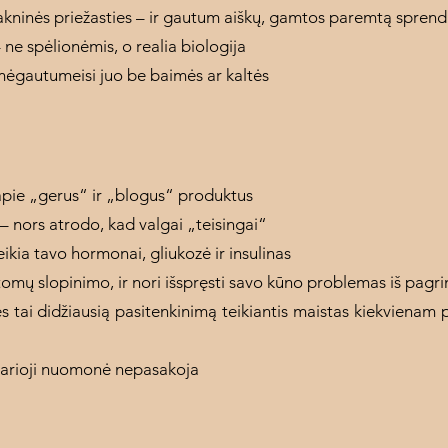
kninės priežasties – ir gautum aiškų, gamtos paremtą spren
 ne spėlionėmis, o realia biologija
mėgautumeisi juo be baimės ar kaltės
apie „gerus“ ir „blogus“ produktus
 – nors atrodo, kad valgai „teisingai“
veikia tavo hormonai, gliukozė ir insulinas
omų slopinimo, ir nori išspręsti savo kūno problemas iš pagr
tai didžiausią pasitenkinimą teikiantis maistas kiekvienam pri
uliarioji nuomonė nepasakoja