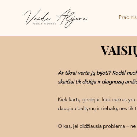
Pradinis
VAISI
Ar tikrai verta jų bijoti? Kodėl n
skaičiai tik didėja ir diagnozių amž
Kiek kartų girdėjai, kad cukrus yra
daugiau baltymų ir riebalų, nes tik 
O kas, jei didžiausia problema – ne cu