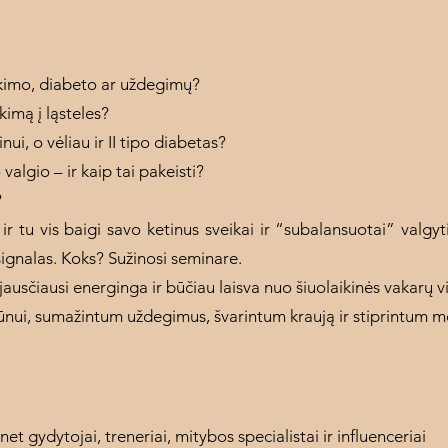
kimo, diabeto ar uždegimų?
kimą į ląsteles?
ui, o vėliau ir II tipo diabetas?
valgio – ir kaip tai pakeisti?
?
r tu vis baigi savo ketinus sveikai ir “subalansuotai” valgyt
ignalas. Koks? Sužinosi seminare.
 jausčiausi energinga ir būčiau laisva nuo šiuolaikinės vakar
 kūnui, sumažintum uždegimus, švarintum kraują ir stiprintum 
et gydytojai, treneriai, mitybos specialistai ir influenceriai