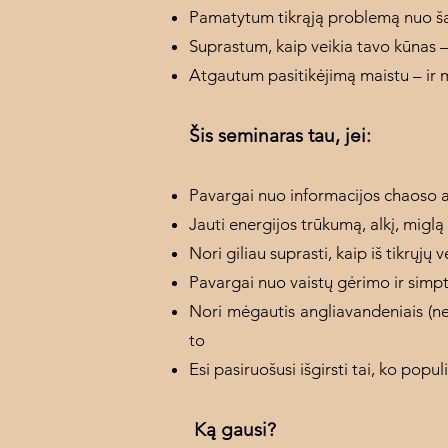
Pamatytum tikrąją problemą nuo ša
Suprastum, kaip veikia tavo kūnas –
Atgautum pasitikėjimą maistu – ir 
Šis seminaras tau, jei:
Pavargai nuo informacijos chaoso 
Jauti energijos trūkumą, alkį, miglą
Nori giliau suprasti, kaip iš tikrųjų 
Pavargai nuo vaistų gėrimo ir simpt
Nori mėgautis angliavandeniais (nes 
to
Esi pasiruošusi išgirsti tai, ko pop
Ką gausi?