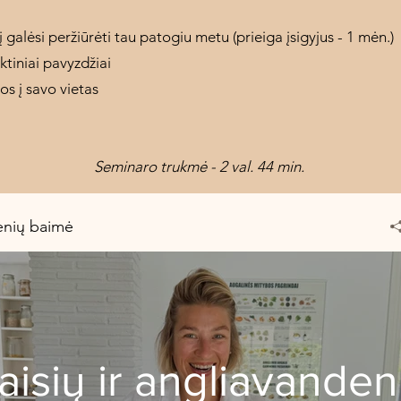
 galėsi peržiūrėti tau patogiu metu (prieiga įsigyjus - 1 mėn.)
ktiniai pavyzdžiai
s į savo vietas
Seminaro trukmė - 2 val. 44 min.
denių baimė
aisių ir angliavanden