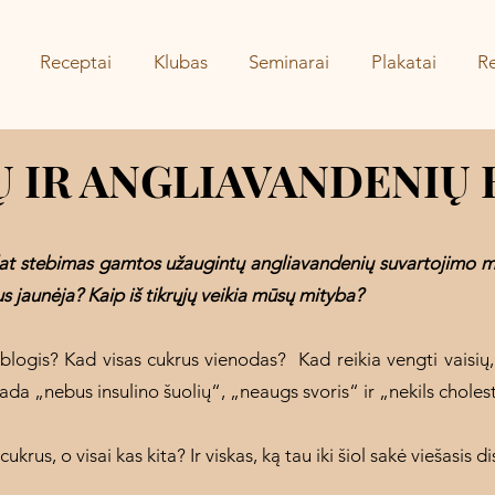
Receptai
Klubas
Seminarai
Plakatai
Re
Ų IR ANGLIAVANDENIŲ
uolat stebimas gamtos užaugintų angliavandenių suvartojimo m
ius jaunėja? Kaip iš tikrųjų veikia mūsų mityba?
 blogis? Kad visas cukrus vienodas? Kad reikia vengti vaisių,
tada „nebus insulino šuolių“, „neaugs svoris“ ir „nekils choles
krus, o visai kas kita? Ir viskas, ką tau iki šiol sakė viešasis d