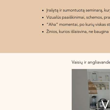
Įrašytą ir sumontuotą seminarą, kurį
Vizualūs paaiškinimai, schemos, pra
“Aha” momentai, po kurių viskas sto
Žinios, kurios išlaisvina, ne baugina
Vaisių ir angliavan
V