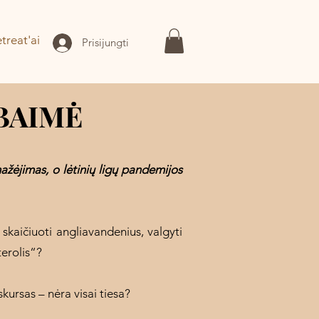
treat'ai
Prisijungti
 BAIMĖ
ažėjimas, o lėtinių ligų pandemijos
 skaičiuoti angliavandenius, valgyti
terolis“?
iskursas – nėra visai tiesa?