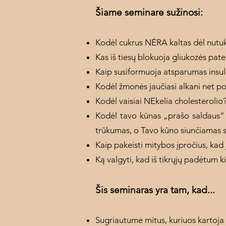
Šiame seminare sužinosi:
Kodėl cukrus NĖRA kaltas dėl nutu
Kas iš tiesų blokuoja gliukozės pate
Kaip susiformuoja atsparumas insulin
Kodėl žmonės jaučiasi alkani net po 
Kodėl vaisiai NEkelia cholesterolio
Kodėl tavo kūnas „prašo saldaus“ i
trūkumas, o Tavo kūno siunčiamas s
Kaip pakeisti mitybos įpročius, kad
Ką valgyti, kad iš tikrųjų padėtum
Šis seminaras yra tam, kad...
Sugriautume mitus, kuriuos kartoja n