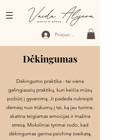
Prisijungti
Dėkingumas
Dėkingumo praktika - tai viena
galingiausių praktikų, kuri keičia mūsų
požiūrį į gyvenimą. Ji padeda nukreipti
dėmesį nuo trūkumų į tai, ką jau turime,
skatina teigiamas emocijas ir mažina
stresą. Moksliniai tyrimai rodo, kad
dėkingumas gerina psichinę sveikatą,