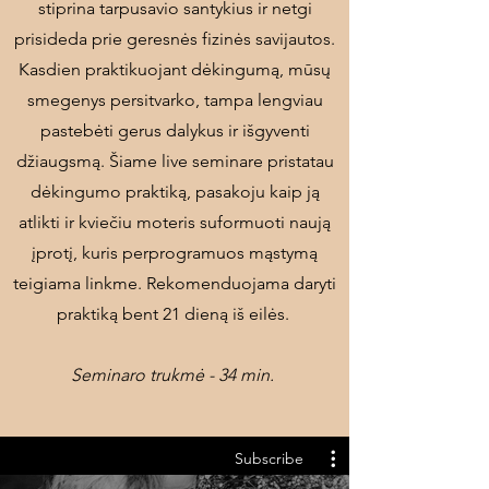
stiprina tarpusavio santykius ir netgi
prisideda prie geresnės fizinės savijautos.
Kasdien praktikuojant dėkingumą, mūsų
smegenys persitvarko, tampa lengviau
pastebėti gerus dalykus ir išgyventi
džiaugsmą. Šiame live seminare pristatau
dėkingumo praktiką, pasakoju kaip ją
atlikti ir kviečiu moteris suformuoti naują
įprotį, kuris perprogramuos mąstymą
teigiama linkme. Rekomenduojama daryti
praktiką bent 21 dieną iš eilės.
Seminaro trukmė - 34 min.
Subscribe