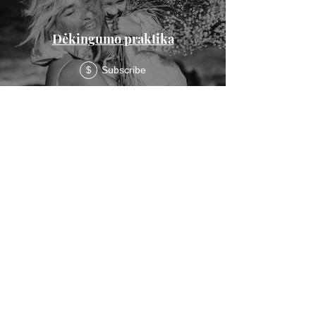
Dėkingumo praktika
Subscribe
$
Turi klausimų? Susisiek:
vaida@alijeva.lt
Draugaukime:
Blog'as