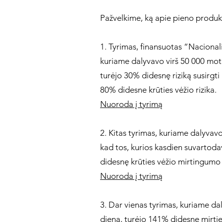
Pažvelkime, ką apie pieno produk
1. Tyrimas, finansuotas “Nacionali
kuriame dalyvavo virš 50 000 mote
turėjo 30% didesnę riziką susirgti
80% didesne krūties vėžio rizika.
Nuoroda į tyrimą
2. Kitas tyrimas, kuriame dalyvav
kad tos, kurios kasdien suvartodav
didesnę krūties vėžio mirtingumo r
Nuoroda į tyrimą
3. Dar vienas tyrimas, kuriame dal
dieną, turėjo 141% didesnę mirties