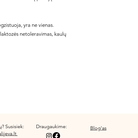
gzistuoja, yra ne vienas.
, laktozės netoleravimas, kaulų
ų? Susisiek:
Draugaukime:
Blog'as
lijeva.lt