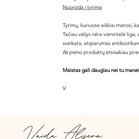
Nuoroda į tyrimą
Tyrimų, kuriuose aiškiai matosi, k
Tačiau vėžys nėra vienintelė liga,
sveikata, atsparumas antibiotik
Aš pieno produktų atsisakiau prie
Maistas gali daugiau nei tu manei i
V.