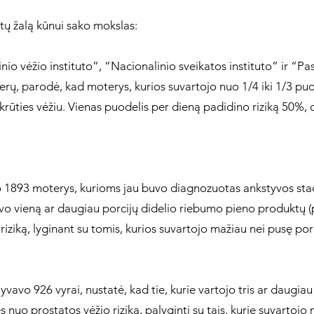
tų žalą kūnui sako mokslas:
nio vėžio instituto”, “Nacionalinio sveikatos instituto” ir “Pa
rų, parodė, kad moterys, kurios suvartojo nuo 1/4 iki 1/3 puo
 krūties vėžiu. Vienas puodelis per dieną padidino riziką 50%, 
o 1893 moterys, kurioms jau buvo diagnozuotas ankstyvos stadi
o vieną ar daugiau porcijų didelio riebumo pieno produktų (pvz
iziką, lyginant su tomis, kurios suvartojo mažiau nei pusę por
yvavo 926 vyrai, nustatė, kad tie, kurie vartojo tris ar daugia
 nuo prostatos vėžio riziką, palyginti su tais, kurie suvartojo 