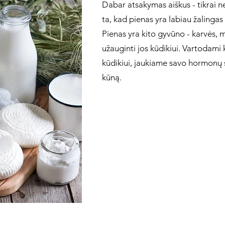
Dabar atsakymas aiškus - tikrai n
ta, kad pienas yra labiau žalinga
Pienas yra kito gyvūno - karvės, m
užauginti jos kūdikiui. Vartodami k
kūdikiui, jaukiame savo hormonų 
kūną.