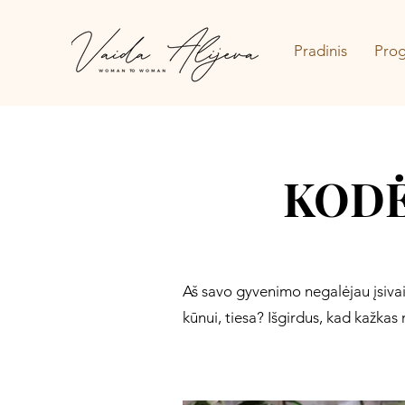
Pradinis
Pro
KODĖ
Aš savo gyvenimo negalėjau įsivaiz
kūnui, tiesa? Išgirdus, kad kažkas