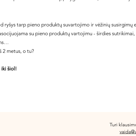
ad ryšys tarp pieno produktų suvartojimo ir vėžinių susirgimų e
 asocijuojama su pieno produktų vartojimu - širdies sutrikimai
ams…
š 2 metus, o tu?
ki šiol!
Turi klausim
vaida@a