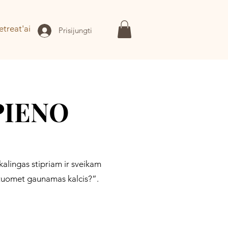
etreat'ai
Prisijungti
PIENO
kalingas stipriam ir sveikam
r tuomet gaunamas kalcis?”.