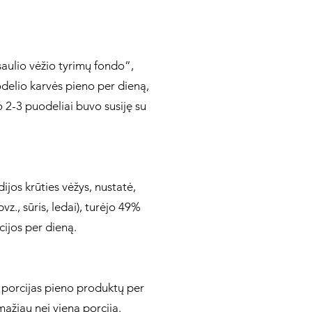
saulio vėžio tyrimų fondo”,
delio karvės pieno per dieną,
o 2-3 puodeliai buvo susiję su
jos krūties vėžys, nustatė,
., sūris, ledai), turėjo 49%
cijos per dieną.
u porcijas pieno produktų per
mažiau nei vieną porciją.