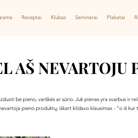
grama
Receptai
Klubas
Seminarai
Plakatai
R
L AŠ NEVARTOJU 
duoti be pieno, varškės ar sūrio. Juk pienas yra svarbus ir rei
 nevartoja pieno produktų, iškart kildavo klausimas - “o iš ku