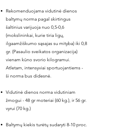
Rekomenduojama vidutinė dienos
baltymų norma pagal skirtingus
šaltinius varijuoja nuo 0,5-0,6
(mokslininkai, kurie tiria ligų,
ilgaamžiškumo sąsajas su mityba) iki 0,8
gr. (Pasaulio sveikatos organizacija)
vienam kūno svorio kilogramui.
Atletam, intensyviai sportuojantiems -
ši norma bus didesnė.
Vidutinė dienos norma vidutiniam
žmogui - 48 gr moteriai (60 kg.), ir 56 gr.
vyrui (70 kg.)
Baltymų kiekis turėtų sudaryti 8-10 proc.