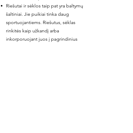
Riešutai ir sėklos taip pat yra baltymų
šaltiniai. Jie puikiai tinka daug
sportuojantiems. Riešutus, sėklas
rinkitės kaip užkandį arba
inkorporuojant juos į pagrindinius
patiekalas. Išbandykite šiuos
patiekalus: pilno grūdo duona su
migdolų sviestu, avižinė košė su žemės
riešutų sviestu, pabarstykite sėklomis ar
skaldytais riešutais košes, salotas,
kokteilius.