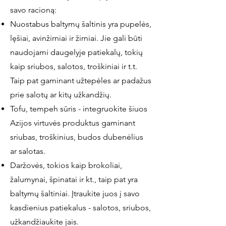
savo racioną:
Nuostabus baltymų šaltinis yra pupelės,
lęšiai, avinžirniai ir žirniai. Jie gali būti
naudojami daugelyje patiekalų, tokių
kaip sriubos, salotos, troškiniai ir t.t.
Taip pat gaminant užtepėles ar padažus
prie salotų ar kitų užkandžių.
Tofu, tempeh sūris - integruokite šiuos
Azijos virtuvės produktus gaminant
sriubas, troškinius, budos dubenėlius
ar salotas.
Daržovės, tokios kaip brokoliai,
žalumynai, špinatai ir kt., taip pat yra
baltymų šaltiniai. Įtraukite juos į savo
kasdienius patiekalus - salotos, sriubos,
užkandžiaukite jais.