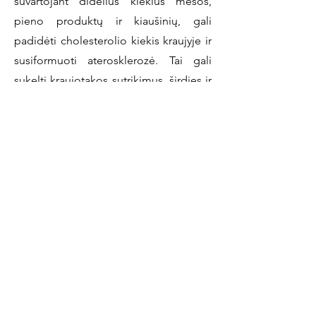
suvartojant didelius kiekius mėsos,
pieno produktų ir kiaušinių, gali
padidėti cholesterolio kiekis kraujyje ir
susiformuoti aterosklerozė. Tai gali
sukelti kraujotakos sutrikimus, širdies ir
kraujagyslių ligas, pvz., širdies
priepuolius, insultus ir arterinę
hipertenziją.
Vėžiniai susirgimai:
gyvūlinės kilmės
baltymai stimuliuojama ne tik bendrus
kūno augimo tempus, bet ir vėžinių
ląstelių augimo tempus. Tyrimai rodo,
kad mėsos suvartojimas gali padidinti
storosios žarnos, prostatos ir krūties,
atsiradimo riziką. Pieno produktų
suvartojimas turi tiesiogines sąsajas su