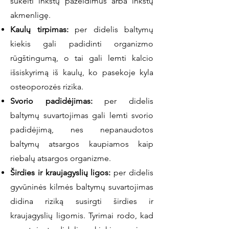
sukelti inkstų pažeidimus arba inkstų
akmenligę.
Kaulų tirpimas:
per didelis baltymų
kiekis gali padidinti organizmo
rūgštingumą, o tai gali lemti kalcio
išsiskyrimą iš kaulų, ko pasekoje kyla
osteoporozės rizika.
Svorio padidėjimas:
per didelis
baltymų suvartojimas gali lemti svorio
padidėjimą, nes nepanaudotos
baltymų atsargos kaupiamos kaip
riebalų atsargos organizme.
Širdies ir kraujagyslių ligos:
per didelis
gyvūninės kilmės baltymų suvartojimas
didina riziką susirgti širdies ir
kraujagyslių ligomis. Tyrimai rodo, kad