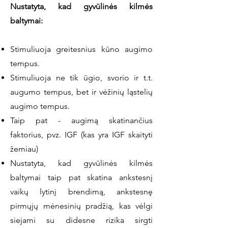
Nustatyta, kad gyvūlinės kilmės
baltymai:
Stimuliuoja greitesnius kūno augimo
tempus.
Stimuliuoja ne tik ūgio, svorio ir t.t.
augumo tempus, bet ir vėžinių ląstelių
augimo tempus.
Taip pat - augimą skatinančius
faktorius, pvz. IGF (kas yra IGF skaityti
žemiau)
Nustatyta, kad gyvūlinės kilmės
baltymai taip pat skatina ankstesnį
vaikų lytinį brendimą, ankstesnę
pirmųjų mėnesinių pradžią, kas vėlgi
siejami su didesne rizika sirgti