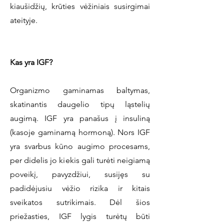
kiaušidžių, krūties vėžiniais susirgimai
ateityje.
Kas yra IGF?
Organizmo gaminamas baltymas,
skatinantis daugelio tipų ląstelių
augimą. IGF yra panašus į insuliną
(kasoje gaminamą hormoną). Nors IGF
yra svarbus kūno augimo procesams,
per didelis jo kiekis gali turėti neigiamą
poveikį, pavyzdžiui, susijęs su
padidėjusiu vėžio rizika ir kitais
sveikatos sutrikimais. Dėl šios
priežasties, IGF lygis turėtų būti