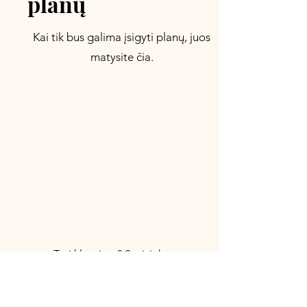
planų
Kai tik bus galima įsigyti planų, juos
matysite čia.
Turi klausimų? Susisiek:
vaida@alijeva.lt