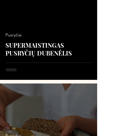
Pusryčiai
SUPERMAISTINGAS
PUSRYČIŲ DUBENĖLIS
Pusryčiai