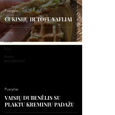
Padažai/Pagardai
Patinka
Pusryčiai
vaikams
CUKINIJŲ IR TOFU VAFLIAI
Salotos/Budos
dubenėliai
Sriubos/Troškiniai
Saldu
Sūru
Vaidos
MYLIMIAUSI!
Pusryčiai
VAISIŲ DUBENĖLIS SU
PLAKTU KREMINIU PADAŽU