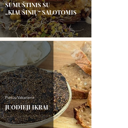
SUMUŠTINIS SU
„KIAUŠINIŲ“ SALOTOMIS
Pietūs/Vakarienė
JUODIEJI IKRAI