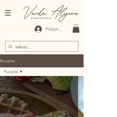
Prisijungti
Receptai
Pusryčiai
Visi
receptai
Pusryčiai
Pietūs/Vakarienė
Desertai