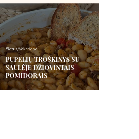
Pietūs/Vakarienė
PUPELIŲ TROŠKINYS SU
SAULĖJE DŽIOVINTAIS
POMIDORAIS