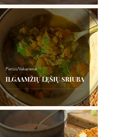
Pietūs/Vakarienė
ILGAAMŽIŲ LĘŠIŲ SRIUBA