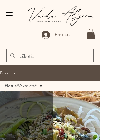
Prisijungti
Receptai
Pietūs/Vakarienė
Visi receptai
Pusryčiai
Pietūs/Vakarienė
Desertai
Padažai/Pagardai