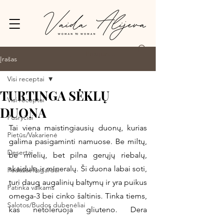
Prisijungti
Įrašas
Visi receptai
TURTINGA SĖKLŲ
Visi receptai
DUONA
Pusryčiai
Tai viena maistingiausių duonų, kurias 
Pietūs/Vakarienė
galima pasigaminti namuose. Be miltų, 
Desertai
be mielių, bet pilna gerųjų riebalų, 
skaidulų ir mineralų. Ši duona labai soti, 
Padažai/Pagardai
turi daug augalinių baltymų ir yra puikus 
Patinka vaikams
omega-3 bei cinko šaltinis. Tinka tiems, 
Salotos/Budos dubenėliai
kas netoleruoja gliuteno. Dera 