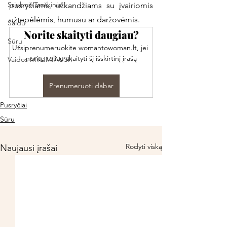
Sriubos/Troškiniai
pusryčiams, užkandžiams su įvairiomis 
užtepėlėmis, humusu ar daržovėmis.
Saldu
Norite skaityti daugiau?
Sūru
Užsiprenumeruokite womantowoman.lt, jei 
norite toliau skaityti šį išskirtinį įrašą
Vaidos MYLIMIAUSI!
Prenumeruoti dabar
Pusryčiai
Sūru
Rodyti viską
Naujausi įrašai