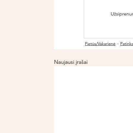
Užsiprenume
Pietūs/Vakarienė
Patink
Naujausi įrašai