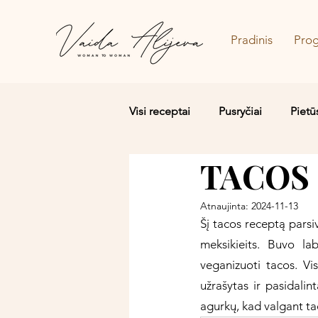
Pradinis
Pro
Visi receptai
Pusryčiai
Pietū
TACOS 
Salotos/Budos dubenėliai
Atnaujinta:
2024-11-13
Šį tacos receptą parsi
meksikieits. Buvo la
veganizuoti tacos. Vi
užrašytas ir pasidali
agurkų, kad valgant ta