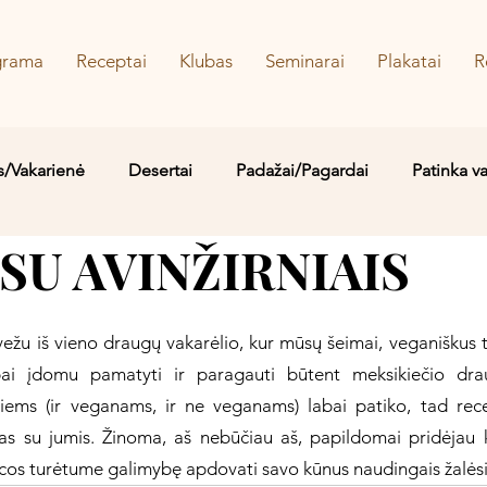
grama
Receptai
Klubas
Seminarai
Plakatai
R
s/Vakarienė
Desertai
Padažai/Pagardai
Patinka v
SU AVINŽIRNIAIS
Sriubos/Troškiniai
Saldu
Sūru
Vaidos MYLIMIAUS
vežu iš vieno draugų vakarėlio, kur mūsų šeimai, veganiškus 
bai įdomu pamatyti ir paragauti būtent meksikiečio drau
siems (ir veganams, ir ne veganams) labai patiko, tad rece
ntas su jumis. Žinoma, aš nebūčiau aš, papildomai pridėjau k
cos turėtume galimybę apdovati savo kūnus naudingais žalėsi