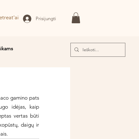
etreat'ai
Prisijungti
aikams
I!
taco gamino pats 
go idėjas, kaip 
ptas vertas būti 
opūstų, daigų ir 
ais.