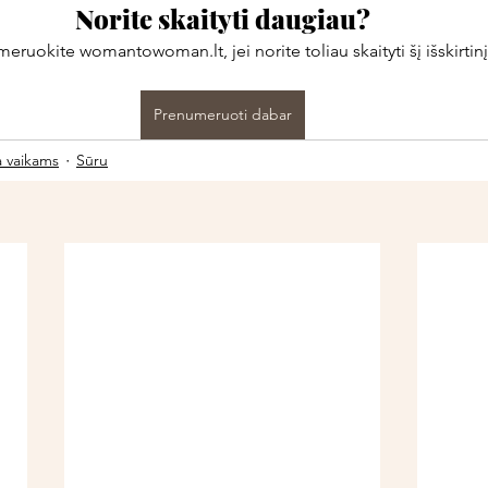
Norite skaityti daugiau?
ruokite womantowoman.lt, jei norite toliau skaityti šį išskirtinį
Prenumeruoti dabar
a vaikams
Sūru