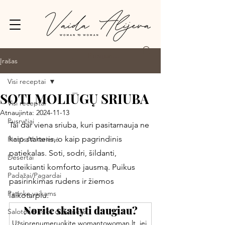
Prisijungti
Įrašas
Visi receptai
SOTI MOLIŪGŲ SRIUBA
Visi receptai
Atnaujinta:
2024-11-13
Pusryčiai
Tai dar viena sriuba, kuri pasitarnauja ne 
kaip starteris, o kaip pagrindinis 
Pietūs/Vakarienė
patiekalas. Soti, sodri, šildanti, 
Desertai
suteikianti komforto jausmą. Puikus 
Padažai/Pagardai
pasirinkimas rudens ir žiemos 
Patinka vaikams
laikotarpiu. 
Norite skaityti daugiau?
Salotos/Budos dubenėliai
Užsiprenumeruokite womantowoman.lt, jei 