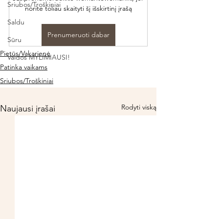
Sriubos/Troškiniai
norite toliau skaityti šį išskirtinį įrašą
Saldu
Prenumeruoti dabar
Sūru
Pietūs/Vakarienė
Vaidos MYLIMIAUSI!
Patinka vaikams
Sriubos/Troškiniai
Rodyti viską
Naujausi įrašai