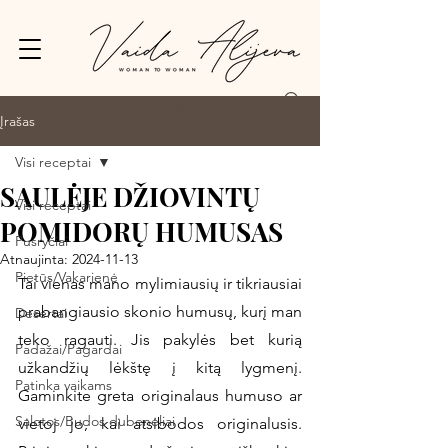
Prisijungti
Įrašas
Visi receptai
SAULĖJE DŽIOVINTŲ
Visi receptai
POMIDORŲ HUMUSAS
Pusryčiai
Atnaujinta:
2024-11-13
Pietūs/Vakarienė
Tai vienas mano mylimiausių ir tikriausiai 
prabangiausio skonio humusų, kurį man 
Desertai
teko ragauti. Jis pakylės bet kurią 
Padažai/Pagardai
užkandžių lėkštę į kitą lygmenį. 
Patinka vaikams
Gaminkite greta originalaus humuso ar 
Salotos/Budos dubenėliai
vietoj jo, kai atsibodos originalusis. 