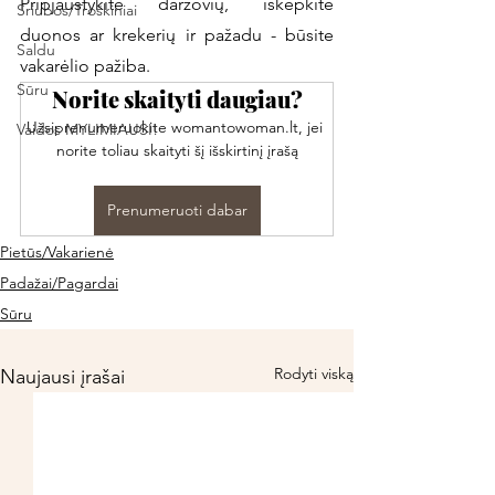
Pripjaustykite daržovių, iškepkite 
Sriubos/Troškiniai
duonos ar krekerių ir pažadu - būsite 
Saldu
vakarėlio pažiba. 
Sūru
Norite skaityti daugiau?
Užsiprenumeruokite womantowoman.lt, jei 
Vaidos MYLIMIAUSI!
norite toliau skaityti šį išskirtinį įrašą
Prenumeruoti dabar
Pietūs/Vakarienė
Padažai/Pagardai
Sūru
Rodyti viską
Naujausi įrašai