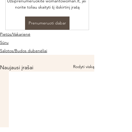
Užsiprenumeruokite womantowoman.lt, jei 
norite toliau skaityti šį išskirtinį įrašą
Prenumeruoti dabar
Pietūs/Vakarienė
Sūru
Salotos/Budos dubenėliai
Rodyti viską
Naujausi įrašai