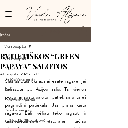
Prisijungti
Įrašas
Visi receptai
RYTIETIŠKOS “GREEN
Visi receptai
PAPAYA” SALOTOS
Pusryčiai
Atnaujinta:
2024-11-13
Pietūs/Vakarienė
Šias salotas tikriausiai esate ragavę, jei 
keliavote po Azijos šalis. Tai vienos 
Desertai
populiariausių salotų, patiekiamų prieš 
Padažai/Pagardai
pagrindinį patiekalą. Jas pirmą kartą 
Patinka vaikams
ragavau Bali, vėliau teko ragauti ir 
Salotos/Budos dubenėliai
tailandietiškame restorane, tačiau 