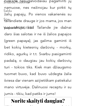
niekada nesugalvodavau pagaminti jų 
Sriubos/Troškiniai
namuose, nes nežinojau kur pirkti tų 
Saldu
žalių papajų. Po vienos vakarienės su 
Sūru
tailandiete drauge ir jos mama, jos man 
papasakojo, kad Tailande jie dažnai 
Vaidos MYLIMIAUSI!
daro šias salotas ir ne iš žalios papajos 
(green papaya), jas galima gaminti iš 
bet kokių kietesnių daržovių - morkų, 
ridiko, agurkų ir t.t. Svarbu pasigaminti 
padažą, o daugiau jau kokių daržovių 
turi - tokios tiks. Kiek man džiaugsmo 
tuomet buvo, kad buvo uždegta žalia 
šviesa dar vienam azijietiškam patiekalui 
mano virtuvėje. Dalinuosi receptu ir su 
jumis - tikiu, kad patiks ir jums!
Norite skaityti daugiau?