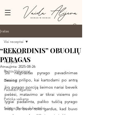
Prisijungti
Įrašas
Visi receptai
“REKORDINIS” OBUOLIŲ
Visi receptai
PYRAGAS
Pusryčiai
Atnaujinta:
2025-08-26
Pietūs/Vakarienė
Šis neįprastas pyrago pavadinimas 
tiesiog prilipo, kai kartodami po antrą 
Desertai
šio pyrago porciją šeimos nariai beveik 
Padažai/Pagardai
pešėsi, matavimo ar tikrai visiems po 
Patinka vaikams
lygiai padalinta, paliko tuščią pyrago 
Salotos/Budos dubenėliai
indą. Jis buvo toks gardus, kad buvo 