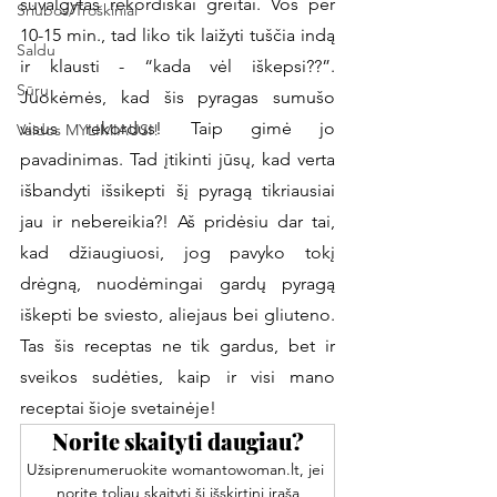
suvalgytas rekordiškai greitai. Vos per 
Sriubos/Troškiniai
10-15 min., tad liko tik laižyti tuščia indą 
Saldu
ir klausti - “kada vėl iškepsi??”. 
Sūru
Juokėmės, kad šis pyragas sumušo 
visus rekordus! Taip gimė jo 
Vaidos MYLIMIAUSI!
pavadinimas. Tad įtikinti jūsų, kad verta 
išbandyti išsikepti šį pyragą tikriausiai 
jau ir nebereikia?! Aš pridėsiu dar tai, 
kad džiaugiuosi, jog pavyko tokį 
drėgną, nuodėmingai gardų pyragą 
iškepti be sviesto, aliejaus bei gliuteno. 
Tas šis receptas ne tik gardus, bet ir 
sveikos sudėties, kaip ir visi mano 
receptai šioje svetainėje!
Norite skaityti daugiau?
Užsiprenumeruokite womantowoman.lt, jei 
norite toliau skaityti šį išskirtinį įrašą