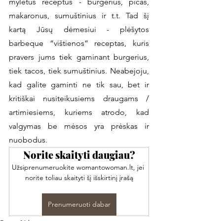
mylėtus receptus - burgerius, picas, 
makaronus, sumuštinius ir t.t. Tad šį 
kartą Jūsų dėmesiui - plėšytos 
barbeque “vištienos” receptas, kuris 
pravers jums tiek gaminant burgerius, 
tiek tacos, tiek sumuštinius. Neabejoju, 
kad galite gaminti ne tik sau, bet ir 
kritiškai nusiteikusiems draugams / 
artimiesiems, kuriems atrodo, kad 
valgymas be mėsos yra prėskas ir 
nuobodus. 
Norite skaityti daugiau?
Užsiprenumeruokite womantowoman.lt, jei 
norite toliau skaityti šį išskirtinį įrašą
Prenumeruoti dabar