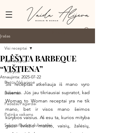
Prisijungti
Įrašas
Visi receptai
PLĖŠYTA BARBEQUE
Visi receptai
“VIŠTIENA”
Pusryčiai
Atnaujinta:
2025-07-22
Pietūs/Vakarienė
Šis receptas atkeliauja iš mano vyro 
kišenės. Jūs jau tikriausiai supratot, kad 
Desertai
Woman to Woman receptai yra ne tik 
Padažai/Pagardai
mano, bet ir visos mano šeimos 
Patinka vaikams
kūrybos vaisius. Aš esu ta, kurios mityba 
Salotos/Budos dubenėliai
gausi šviežio maisto, vaisių, žalėsių, 