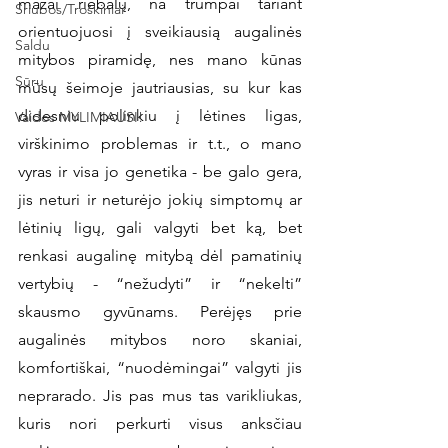
mažai riebalų, na trumpai tariant 
Sriubos/Troškiniai
orientuojuosi į sveikiausią augalinės 
Saldu
mitybos piramidę, nes mano kūnas 
Sūru
mūsų šeimoje jautriausias, su kur kas 
didesniu polinkiu į lėtines ligas, 
Vaidos MYLIMIAUSI!
virškinimo problemas ir t.t., o mano 
vyras ir visa jo genetika - be galo gera, 
jis neturi ir neturėjo jokių simptomų ar 
lėtinių ligų, gali valgyti bet ką, bet 
renkasi augalinę mitybą dėl pamatinių 
vertybių - “nežudyti” ir “nekelti” 
skausmo gyvūnams. Perėjęs prie 
augalinės mitybos noro skaniai, 
komfortiškai, “nuodėmingai” valgyti jis 
neprarado. Jis pas mus tas varikliukas, 
kuris nori perkurti visus anksčiau 