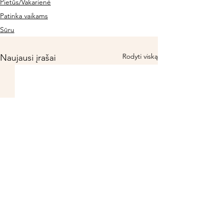
Pietūs/Vakarienė
Patinka vaikams
Sūru
Rodyti viską
Naujausi įrašai