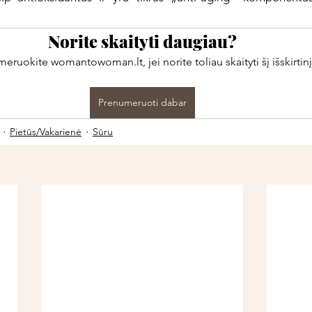
Norite skaityti daugiau?
ruokite womantowoman.lt, jei norite toliau skaityti šį išskirtinį
Prenumeruoti dabar
Pietūs/Vakarienė
Sūru