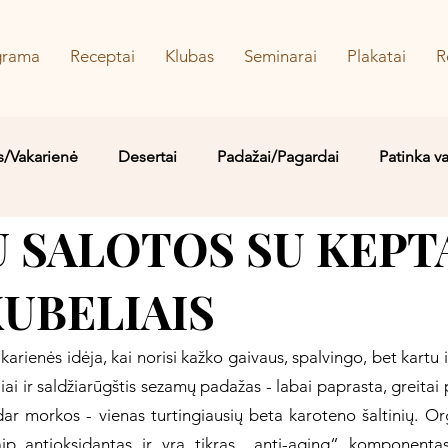
grama
Receptai
Klubas
Seminarai
Plakatai
R
s/Vakarienė
Desertai
Padažai/Pagardai
Patinka v
 SALOTOS SU KEPT
Sriubos/Troškiniai
Saldu
Sūru
Vaidos MYLIMIAUS
UBELIAIS
karienės idėja, kai norisi kažko gaivaus, spalvingo, bet kartu i
liai ir saldžiarūgštis sezamų padažas - labai paprasta, greita
dar morkos - vienas turtingiausių beta karoteno šaltinių. Org
aip antioksidantas ir yra tikras „anti-aging“ komponenta