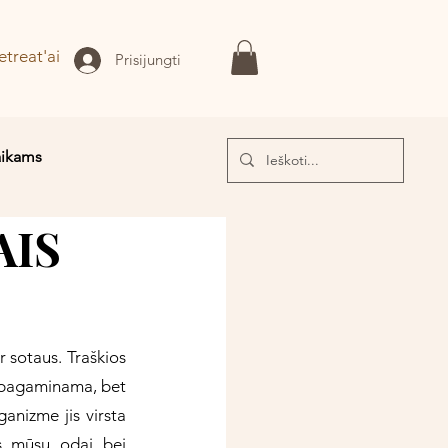
etreat'ai
Prisijungti
aikams
AIS
I!
r sotaus. Traškios 
i pagaminama, bet 
anizme jis virsta 
s mūsų odai bei 