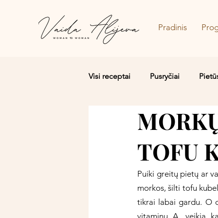
Pradinis
Pro
Visi receptai
Pusryčiai
Pietū
MORKŲ
Salotos/Budos dubenėliai
TOFU K
Puiki greitų pietų ar va
morkos, šilti tofu kube
tikrai labai gardu. O 
vitaminu A, veikia k