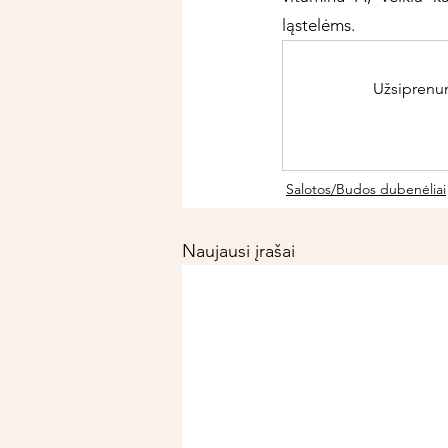
ląstelėms. 
Užsiprenume
Salotos/Budos dubenėliai
Naujausi įrašai