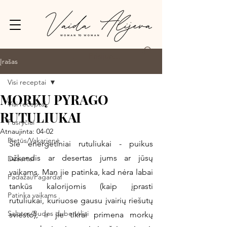
Prisijungti
Įrašas
Visi receptai
MORKŲ PYRAGO
Visi receptai
RUTULIUKAI
Pusryčiai
Atnaujinta:
04-02
Pietūs/Vakarienė
Šie energetiniai rutuliukai - puikus 
užkandis ar desertas jums ar jūsų 
Desertai
vaikams. Man jie patinka, kad nėra labai 
Padažai/Pagardai
tankūs kalorijomis (kaip įprasti 
Patinka vaikams
rutuliukai, kuriuose gausu įvairių riešutų 
Salotos/Budos dubenėliai
sviesto), ir jie tikrai primena morkų 