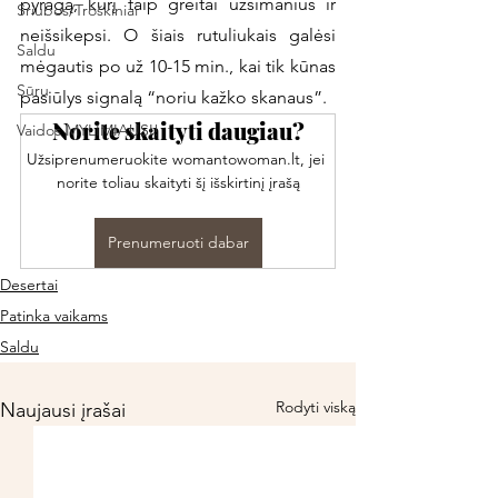
pyragą, kurį taip greitai užsimanius ir 
Sriubos/Troškiniai
neišsikepsi. O šiais rutuliukais galėsi 
Saldu
mėgautis po už 10-15 min., kai tik kūnas 
Sūru
pasiūlys signalą “noriu kažko skanaus”. 
Norite skaityti daugiau?
Vaidos MYLIMIAUSI!
Užsiprenumeruokite womantowoman.lt, jei 
norite toliau skaityti šį išskirtinį įrašą
Prenumeruoti dabar
Desertai
Patinka vaikams
Saldu
Rodyti viską
Naujausi įrašai