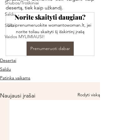
Sriubos/Troškiniai
desertą, tiek kaip užkandį. 
Saldu
Norite skaityti daugiau?
Užsiprenumeruokite womantowoman.lt, jei 
Sūru
norite toliau skaityti šį išskirtinį įrašą
Vaidos MYLIMIAUSI!
Prenumeruoti dabar
Desertai
Saldu
Patinka vaikams
Rodyti viską
Naujausi įrašai