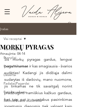
Prisijungti
Įrašas
Visi receptai
MORKŲ PYRAGAS
Visi receptai
Atnaujinta:
04-14
Pusryčiai
Šis morkų pyragas gardus, lengvai 
pagaminamas ir kas smagiausia - švarios 
Pietūs/Vakarienė
sudėties! Kadangi jis didžiąja dalimi 
Desertai
sudarytas iš daržovių, mano nuomone, 
Padažai/Pagardai
jis tinkamas ne tik savaitgalį norint 
Patinka vaikams
pradžiuginti namiškius kažkuo gardaus, 
bet taip pat ir nuostabus pasirinkimas 
Salotos/Budos dubenėliai
įprastomis dienomis tiek valgant kaip 