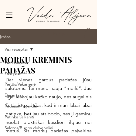
Prisijungti
Įrašas
Visi receptai
MORKŲ KREMINIS
Visi receptai
PADAŽAS
Pusryčiai
Dar vienas gardus padažas jūsų 
Pietūs/Vakarienė
salotoms. Tai mano nauja “meilė”. Jau 
Desertai
ilgai ieškojau kažko naujo, nes augalinis 
čederio padažas, kad ir man labai labai 
Padažai/Pagardai
patinka, bet jau atsibodo, nes jį gaminu 
Patinka vaikams
nuolat praktiškai kasdien ilgiau nei 
Salotos/Budos dubenėliai
metus. Šis morkų padažas paįvairina 