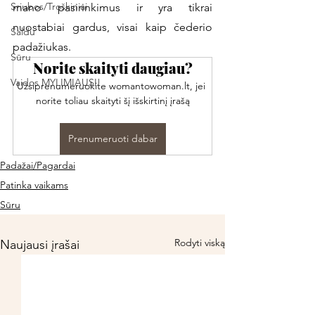
Sriubos/Troškiniai
mano pasirinkimus ir yra tikrai 
nuostabiai gardus, visai kaip čederio 
Saldu
padažiukas. 
Sūru
Norite skaityti daugiau?
Vaidos MYLIMIAUSI!
Užsiprenumeruokite womantowoman.lt, jei 
norite toliau skaityti šį išskirtinį įrašą
Prenumeruoti dabar
Padažai/Pagardai
Patinka vaikams
Sūru
Rodyti viską
Naujausi įrašai