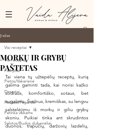
Prisijungti
Įrašas
Visi receptai
MORKŲ IR GRYBŲ
Visi receptai
PAŠTETAS
Pusryčiai
Tai viena tų užtepėlių receptų, kurią 
Pietūs/Vakarienė
galima gaminti tada, kai norisi kažko 
Desertai
sodraus, komfortiško, sotaus, bet 
augalinio. Švelnus, kremiškas, su lengvu 
Padažai/Pagardai
salstelėjimu iš morkų ir giliu grybų 
Patinka vaikams
skoniu. Puikiai tinka ant skrudintos 
Salotos/Budos dubenėliai
duonos, trapučių, daržovių lazdelių, 