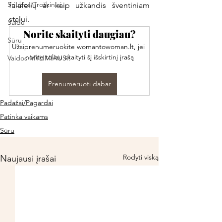
Sriubos/Troškiniai
falafelių ar kaip užkandis šventiniam 
stalui. 
Saldu
Norite skaityti daugiau?
Sūru
Užsiprenumeruokite womantowoman.lt, jei 
norite toliau skaityti šį išskirtinį įrašą
Vaidos MYLIMIAUSI!
Prenumeruoti dabar
Padažai/Pagardai
Patinka vaikams
Sūru
Rodyti viską
Naujausi įrašai