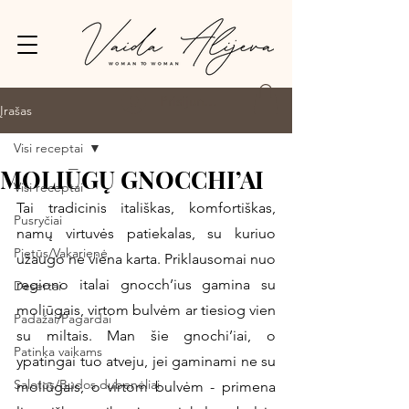
Prisijungti
Įrašas
Visi receptai
MOLIŪGŲ GNOCCHI’AI
Visi receptai
Tai tradicinis itališkas, komfortiškas, 
Pusryčiai
namų virtuvės patiekalas, su kuriuo 
Pietūs/Vakarienė
užaugo ne viena karta. Priklausomai nuo 
regiono italai gnocch’ius gamina su 
Desertai
moliūgais, virtom bulvėm ar tiesiog vien 
Padažai/Pagardai
su miltais. Man šie gnochi’iai, o 
Patinka vaikams
ypatingai tuo atveju, jei gaminami ne su 
Salotos/Budos dubenėliai
moliūgais, o virtom bulvėm - primena 