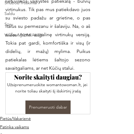
lietuviškos vaikystės patiekalą - bulvių 
Sriubos/Troškiniai
virtinukus. Tik pas mus patiekdavo juos 
Saldu
su sviesto padažu ar grietine, o pas 
Sūru
italus su permezanu ir šalaviju. Na, o aš 
siūlau jums augalinę virtinukų versiją. 
Vaidos MYLIMIAUSI!
Tokia pat gardi, komfortiška ir visų (ir 
didelių, ir mažų) mylima. Puikus 
patiekalas lėtiems šaltojo sezono 
savaitgaliams, ar net Kūčių stalui. 
Norite skaityti daugiau?
Užsiprenumeruokite womantowoman.lt, jei 
norite toliau skaityti šį išskirtinį įrašą
Prenumeruoti dabar
Pietūs/Vakarienė
Patinka vaikams