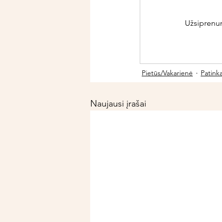
Užsiprenume
Pietūs/Vakarienė
Patink
Naujausi įrašai