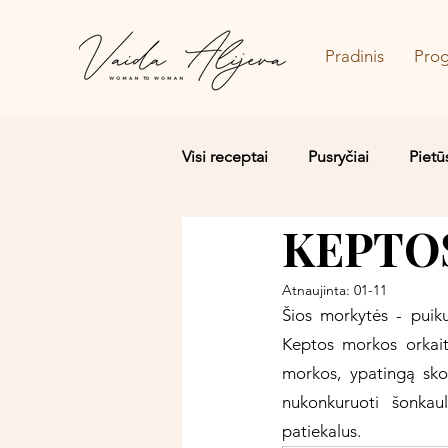
Pradinis
Pro
Visi receptai
Pusryčiai
Pietū
KEPTO
Salotos/Budos dubenėliai
Atnaujinta:
01-11
Šios morkytės - puiku
Keptos morkos orkait
morkos, ypatingą sko
nukonkuruoti šonkaul
patiekalus. 