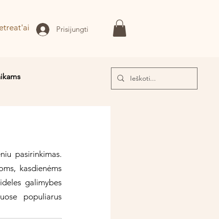
etreat'ai
Prisijungti
aikams
I!
iu pasirinkimas. 
oms, kasdienėms 
deles galimybes 
uose populiarus 