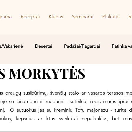
grama
Receptai
Klubas
Seminarai
Plakatai
R
s/Vakarienė
Desertai
Padažai/Pagardai
Patinka v
S MORKYTĖS
Sriubos/Troškiniai
Saldu
Sūru
Vaidos MYLIMIAUS
s draugų susibūrimų, švenčių stalo ar vasaros terasos men
ėje su cinamonu ir medumi - suteikia, regis mums įprast
nį.  O sutuokus jas su kreminiu Tofu majonezu - turite di
iukus, kepsnius ar ktus sveikatai nepalankius, bet mūs