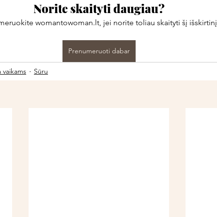
Norite skaityti daugiau?
ruokite womantowoman.lt, jei norite toliau skaityti šį išskirtinį
Prenumeruoti dabar
a vaikams
Sūru