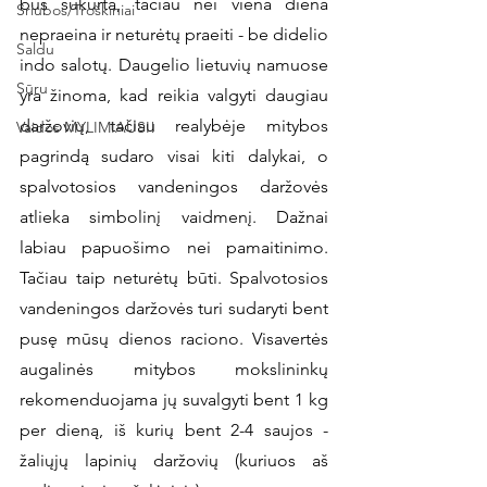
bus sukurta, tačiau nei viena diena 
Sriubos/Troškiniai
nepraeina ir neturėtų praeiti - be didelio 
Saldu
indo salotų. Daugelio lietuvių namuose 
Sūru
yra žinoma, kad reikia valgyti daugiau 
daržovių, tačiau realybėje mitybos 
Vaidos MYLIMIAUSI!
pagrindą sudaro visai kiti dalykai, o 
spalvotosios vandeningos daržovės 
atlieka simbolinį vaidmenį. Dažnai 
labiau papuošimo nei pamaitinimo. 
Tačiau taip neturėtų būti. Spalvotosios 
vandeningos daržovės turi sudaryti bent 
pusę mūsų dienos raciono. Visavertės 
augalinės mitybos mokslininkų 
rekomenduojama jų suvalgyti bent 1 kg 
per dieną, iš kurių bent 2-4 saujos - 
žaliųjų lapinių daržovių (kuriuos aš 