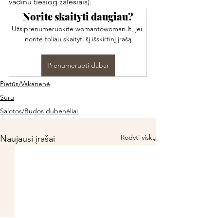
vadinu tiesiog žalėsiais). 
Norite skaityti daugiau?
Užsiprenumeruokite womantowoman.lt, jei 
norite toliau skaityti šį išskirtinį įrašą
Prenumeruoti dabar
Pietūs/Vakarienė
Sūru
Salotos/Budos dubenėliai
Rodyti viską
Naujausi įrašai