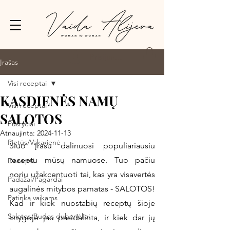
Prisijungti
Įrašas
Visi receptai
KASDIENĖS NAMŲ
Visi receptai
SALOTOS
Pusryčiai
Atnaujinta:
2024-11-13
Pietūs/Vakarienė
Šiuo įrašu dalinuosi populiariausiu 
receptu mūsų namuose. Tuo pačiu 
Desertai
noriu užakcentuoti tai, kas yra visavertės 
Padažai/Pagardai
augalinės mitybos pamatas - SALOTOS! 
Patinka vaikams
Kad ir kiek nuostabių receptų šioje 
Salotos/Budos dubenėliai
knygoje jau pasidalinta, ir kiek dar jų 