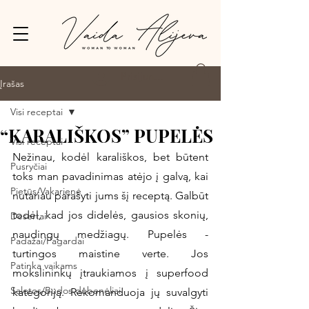
Prisijungti
Įrašas
Visi receptai
“KARALIŠKOS” PUPELĖS
Visi receptai
Nežinau, kodėl karališkos, bet būtent 
Pusryčiai
toks man pavadinimas atėjo į galvą, kai 
Pietūs/Vakarienė
nutariau parašyti jums šį receptą. Galbūt 
todėl, kad jos didelės, gausios skonių, 
Desertai
naudingų medžiagų. Pupelės - 
Padažai/Pagardai
turtingos maistine verte. Jos 
Patinka vaikams
mokslininkų įtraukiamos į superfood 
Salotos/Budos dubenėliai
kategoriją. Rekomanduoja jų suvalgyti 