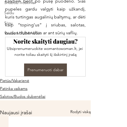
kasdien bent po pusę puodelio. Šias 
Sriubos/Troškiniai
pupeles gardu valgyti kaip užkandį, 
Saldu
kuris turtingas augalinių baltymų, ar dėti 
Sūru
kaip “toping’us” į sriubas, salotas, 
budos dubenėlius ar ant sūrių vaflių. 
Vaidos MYLIMIAUSI!
Norite skaityti daugiau?
Užsiprenumeruokite womantowoman.lt, jei 
norite toliau skaityti šį išskirtinį įrašą
Prenumeruoti dabar
Pietūs/Vakarienė
Patinka vaikams
Salotos/Budos dubenėliai
Rodyti viską
Naujausi įrašai