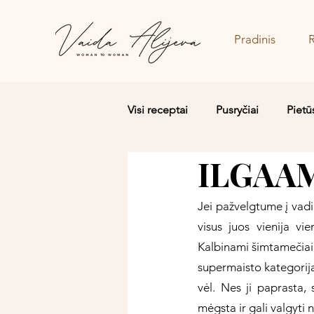
Pradinis
Visi receptai
Pusryčiai
Pietū
ILGAAM
Salotos/Budos dubenėliai
Jei pažvelgtume į vadi
visus juos vienija vi
Kalbinami šimtamečiai d
supermaisto kategorija, 
vėl. Nes ji paprasta, 
mėgsta ir gali valgyti 