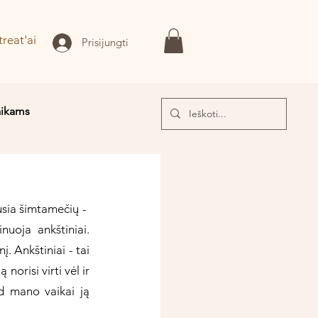
treat'ai
Prisijungti
aikams
I!
ia šimtamečių -  
uoja ankštiniai. 
 Ankštiniai - tai 
orisi virti vėl ir 
d mano vaikai ją 