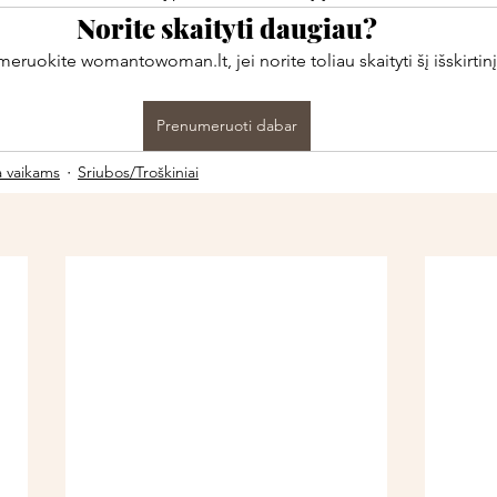
Norite skaityti daugiau?
ruokite womantowoman.lt, jei norite toliau skaityti šį išskirtinį
Prenumeruoti dabar
a vaikams
Sriubos/Troškiniai