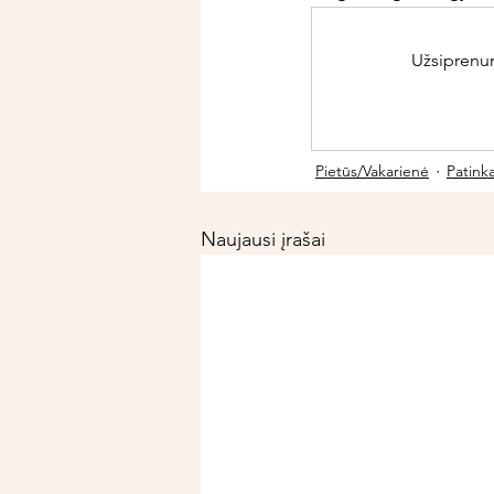
Užsiprenume
Pietūs/Vakarienė
Patink
Naujausi įrašai