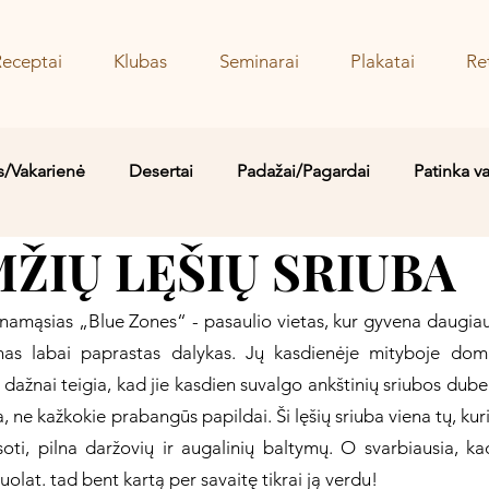
Receptai
Klubas
Seminarai
Plakatai
Re
s/Vakarienė
Desertai
Padažai/Pagardai
Patinka v
ŽIŲ LĘŠIŲ SRIUBA
Sriubos/Troškiniai
Saldu
Sūru
Vaidos MYLIMIAUS
namąsias „Blue Zones“ - pasaulio vietas, kur gyvena daugiaus
enas labai paprastas dalykas. Jų kasdienėje mityboje domin
ažnai teigia, kad jie kasdien suvalgo ankštinių sriubos dubenį.
ne kažkokie prabangūs papildai. Ši lęšių sriuba viena tų, kurią n
soti, pilna daržovių ir augalinių baltymų. O svarbiausia, ka
nuolat. tad bent kartą per savaitę tikrai ją verdu!