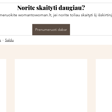
Norite skaityti daugiau?
ruokite womantowoman.lt, jei norite toliau skaityti šį išskirtinį
Prenumeruoti dabar
s
Saldu