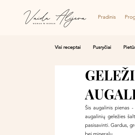
Pradinis
Pro
Visi receptai
Pusryčiai
Pietū
GELEŽ
Salotos/Budos dubenėliai
AUGALI
Šis augalinis pienas -
augalinių geležies šal
pasisavinti. Gardus, gr
bei mineralų.