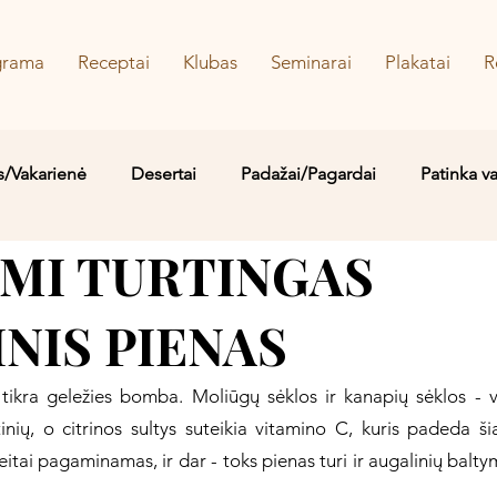
grama
Receptai
Klubas
Seminarai
Plakatai
R
s/Vakarienė
Desertai
Padažai/Pagardai
Patinka v
IMI TURTINGAS
Sriubos/Troškiniai
Saldu
Sūru
Vaidos MYLIMIAUS
NIS PIENAS
 tikra geležies bomba. Moliūgų sėklos ir kanapių sėklos - vi
tinių, o citrinos sultys suteikia vitamino C, kuris padeda šia
eitai pagaminamas, ir dar - toks pienas turi ir augalinių baltym