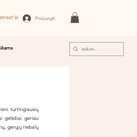
etreat'ai
Prisijungti
aikams
I!
eni turtingiausių 
i geležiai geriau 
ų, gerųjų riebalų 