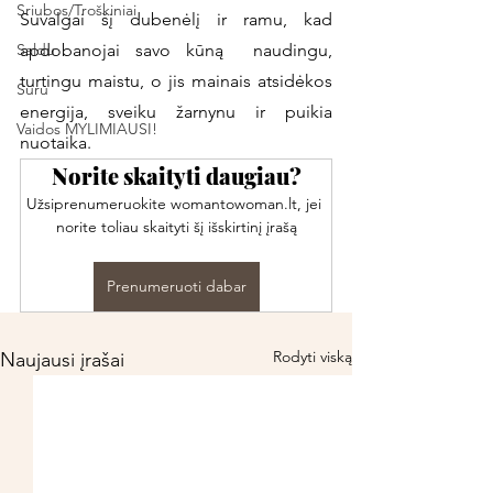
Sriubos/Troškiniai
Suvalgai šį dubenėlį ir ramu, kad 
Saldu
apdobanojai savo kūną  naudingu, 
turtingu maistu, o jis mainais atsidėkos 
Sūru
energija, sveiku žarnynu ir puikia 
Vaidos MYLIMIAUSI!
nuotaika. 
Norite skaityti daugiau?
Užsiprenumeruokite womantowoman.lt, jei 
norite toliau skaityti šį išskirtinį įrašą
Prenumeruoti dabar
Rodyti viską
Naujausi įrašai