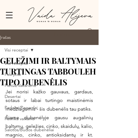
Prisijungti
Įrašas
Visi receptai
GELEŽIMI IR BALTYMAIS
Visi receptai
TURTINGAS TABBOULEH
Pusryčiai
TIPO DUBENĖLIS
Pietūs/Vakarienė
Jei norisi kažko gauvaus, gardaus, 
Desertai
sotaus ir labai turtingo maistinėmis 
Padažai/Pagardai
medžiagomis - šis dubenėlis tau patiks.  
Šiame dubenėlyje gausu augalinių 
Patinka vaikams
baltymų, geležies, cinko, skaidulų, kalio, 
Salotos/Budos dubenėliai
magnio, cinko, antioksidantų ir kt. 