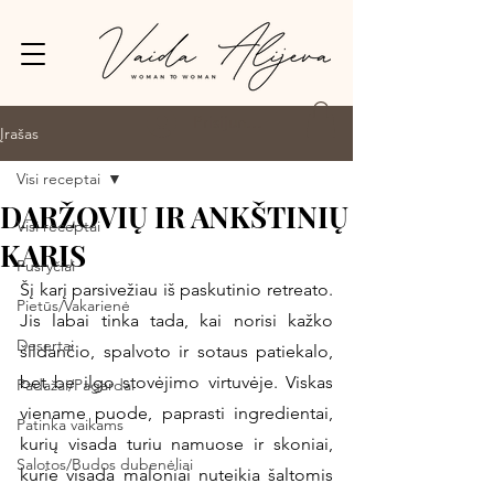
Prisijungti
Įrašas
Visi receptai
DARŽOVIŲ IR ANKŠTINIŲ
Visi receptai
KARIS
Pusryčiai
Šį karį parsivežiau iš paskutinio retreato. 
Pietūs/Vakarienė
Jis labai tinka tada, kai norisi kažko 
Desertai
šildančio, spalvoto ir sotaus patiekalo, 
bet be ilgo stovėjimo virtuvėje. Viskas 
Padažai/Pagardai
viename puode, paprasti ingredientai, 
Patinka vaikams
kurių visada turiu namuose ir skoniai, 
Salotos/Budos dubenėliai
kurie visada maloniai nuteikia šaltomis 