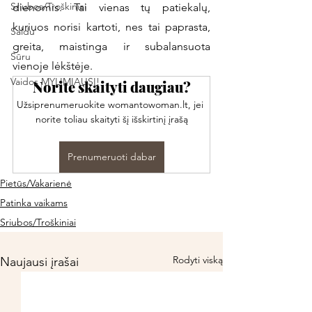
Sriubos/Troškiniai
dienomis. Tai vienas tų patiekalų, 
kuriuos norisi kartoti, nes tai paprasta, 
Saldu
greita, maistinga ir subalansuota 
Sūru
vienoje lėkštėje. 
Vaidos MYLIMIAUSI!
Norite skaityti daugiau?
Užsiprenumeruokite womantowoman.lt, jei 
norite toliau skaityti šį išskirtinį įrašą
Prenumeruoti dabar
Pietūs/Vakarienė
Patinka vaikams
Sriubos/Troškiniai
Rodyti viską
Naujausi įrašai